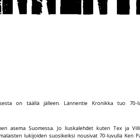
ksesta on täällä jälleen. Lännentie Kronikka tuo 70-lu
ityinen asema Suomessa. Jo liuskalehdet kuten Tex ja Vill
malaisten lukijoiden suosikeiksi nousivat 70-luvulla Ken