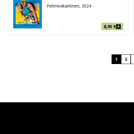
Pehmeäkantinen, 2024
8,95
€
1
2