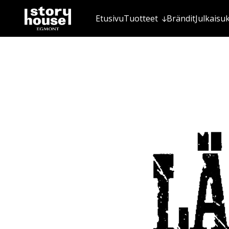
Etusivu
Tuotteet
Brändit
Julkaisu