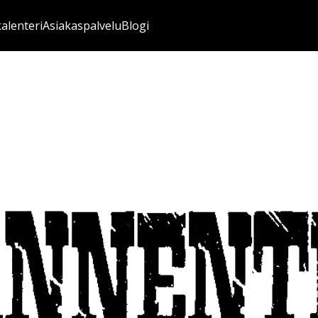
kalenteri
Asiakaspalvelu
Blogi