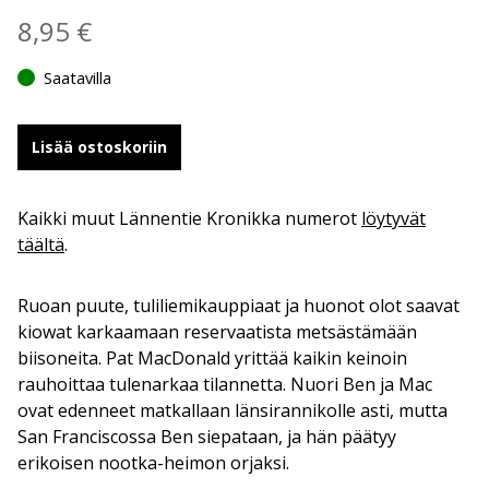
8,95
€
Saatavilla
Lisää ostoskoriin
Kaikki muut Lännentie Kronikka numerot
löytyvät
täältä
.
Ruoan puute, tuliliemikauppiaat ja huonot olot saavat
kiowat karkaamaan reservaatista metsästämään
biisoneita. Pat MacDonald yrittää kaikin keinoin
rauhoittaa tulenarkaa tilannetta. Nuori Ben ja Mac
ovat edenneet matkallaan länsirannikolle asti, mutta
San Franciscossa Ben siepataan, ja hän päätyy
erikoisen nootka-heimon orjaksi.