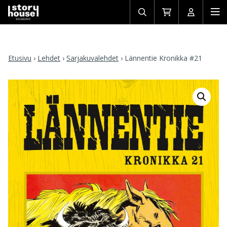
Avaa/sulje
Siirry
Avaa/sulj
Ava
haku
ostoskoriin
käyttäjän
mob
Etusivu
›
Lehdet
›
Sarjakuvalehdet
›
Lännentie Kronikka #21