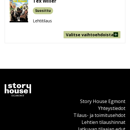
Tex Willer
Suosittu
Lehtitilaus
Valitse vaihtoehdoista
Story House Egmont
Yhteystiedot
Tilaus- ja toimitusehdot
Lehtien tilaushinnat
Jatkuvan tilaajan edut