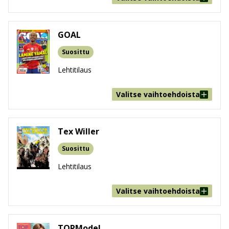
GOAL
Suosittu
Lehtitilaus
Valitse vaihtoehdoista
Tex Willer
Suosittu
Lehtitilaus
Valitse vaihtoehdoista
TOPModel