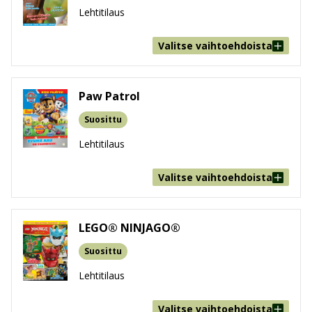
Lehtitilaus
Valitse vaihtoehdoista
Paw Patrol
Suosittu
Lehtitilaus
Valitse vaihtoehdoista
LEGO® NINJAGO®
Suosittu
Lehtitilaus
Valitse vaihtoehdoista