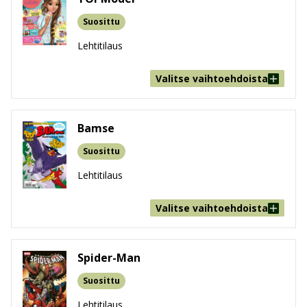
Suosittu
Lehtitilaus
Valitse vaihtoehdoista
Bamse
Suosittu
Lehtitilaus
Valitse vaihtoehdoista
Spider-Man
Suosittu
Lehtitilaus