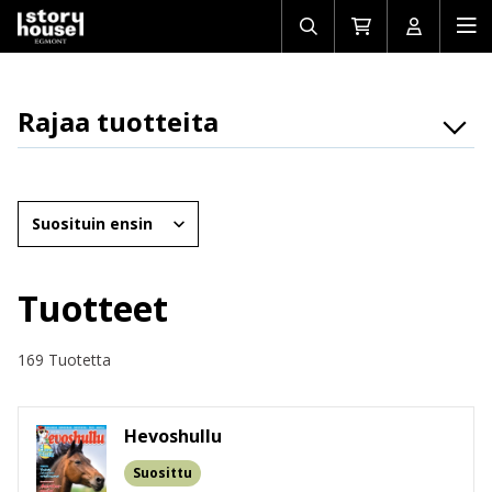
Avaa/sulje
Siirry
Avaa/sulj
Ava
haku
ostoskoriin
käyttäjän
mob
Rajaa tuotteita
Osasto
Brändit
Järjestä
Ikäryhmät
Tuotemuoto
Tuotteet
Hinta
169 Tuotetta
Hevoshullu
Suosittu