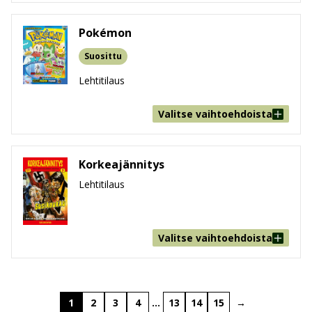
Pokémon
Suosittu
Lehtitilaus
Valitse vaihtoehdoista
Korkeajännitys
Lehtitilaus
Valitse vaihtoehdoista
1
2
3
4
…
13
14
15
→