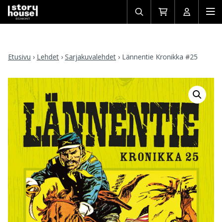
Avaa/sulje
Siirry
Avaa/sulj
Ava
haku
ostoskoriin
käyttäjän
mob
Etusivu
›
Lehdet
›
Sarjakuvalehdet
›
Lännentie Kronikka #25