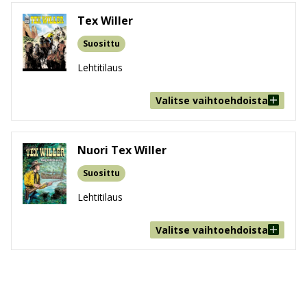
Paino
170g
Tex Willer
Ikäryhmä
9-99
Suosittu
Lehtitilaus
Valitse vaihtoehdoista
Nuori Tex Willer
Suosittu
Lehtitilaus
Valitse vaihtoehdoista