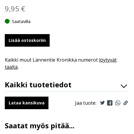
9,95
€
Saatavilla
Lisää ostoskoriin
Kaikki muut Lännentie Kronikka numerot
löytyvät
täältä
.
Kaikki tuotetiedot
ISBN
9789523347830
Ilmestymispäivä
24.9.2025
Jaa tuote:
Lataa kansikuva
ALV
10 %
Sivumäärä
192 + kannet
Saatat myös pitää...
Koko
148 mm * 196 mm * 11 mm
leveys x korkeus x paksuus