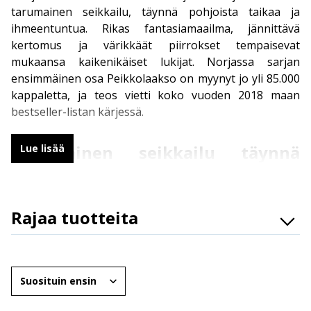
tarumainen seikkailu, täynnä pohjoista taikaa ja
ihmeentuntua. Rikas fantasiamaailma, jännittävä
kertomus ja värikkäät piirrokset tempaisevat
mukaansa kaikenikäiset lukijat. Norjassa sarjan
ensimmäinen osa Peikkolaakso on myynyt jo yli 85.000
kappaletta, ja teos vietti koko vuoden 2018 maan
bestseller-listan kärjessä.
Tarumainen seikkailu täynnä
Lue lisää
pohjoista taikaa
Pohjantuli on maaginen seikkailu skandinaaviseen
Rajaa tuotteita
mytologiaan, jonka päähenkilönä seikkailee
norjalainen Sonja-tyttö. Sonjan kotiin ilmestyy eräänä
Osasto
yönä mystinen poika, joka kertoo tulevansa toisesta
Brändit
maailmasta. Seikkailunhaluinen Sonja lähtee
Järjestä
revontulien loisteessa pojan mukaan magian
Ikäryhmät
täyteiselle seikkailulle, joka mullistaa Sonjan elämän