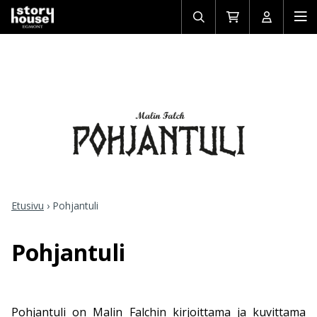
Avaa/sulje
Siirry
Avaa/sulj
Ava
haku
ostoskoriin
käyttäjän
mob
Etusivu
›
Pohjantuli
Pohjantuli
Pohjantuli on Malin Falchin kirjoittama ja kuvittama