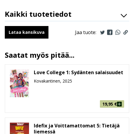
Kaikki tuotetiedot
ISBN
9789523347403
Kirjoittajat
Malin Falch
Jaa tuote:
Lataa kansikuva
Kuvittajat
Malin Falch
Kääntäjät
Jonna Joskitt-Pöyry
Saatat myös pitää...
Ilmestymispäivä
26.3.2025
ALV
13.5 %
Love College 1: Sydänten salaisuudet
Sivumäärä
152
Kovakantinen, 2025
Koko
170 mm * 242 mm * 17 mm
leveys x korkeus x paksuus
Paino
542g
Ikäryhmä
6-8, 9-99
19,95
€
Idefix ja Voittamattomat 5: Tietäjä
liemessä