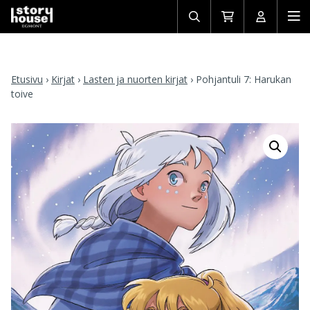
Avaa/sulje
Siirry
Avaa/sulj
Ava
haku
ostoskoriin
käyttäjän
mob
Etusivu
›
Kirjat
›
Lasten ja nuorten kirjat
›
Pohjantuli 7: Harukan
toive