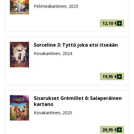
Pehmeäkantinen, 2025
12,10
€
Sorceline 3: Tyttö joka etsi itseään
Kovakantinen, 2024
19,95
€
Sisarukset Grémillet 6: Salaperäinen
kartano
Kovakantinen, 2025
20,95
€