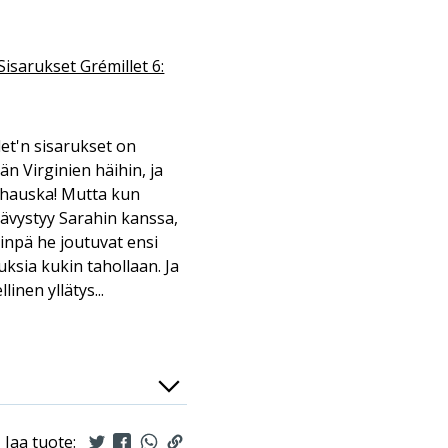
Sisarukset Grémillet 6:
llet'n sisarukset on
än Virginien häihin, ja
 hauska! Mutta kun
tävystyy Sarahin kanssa,
niinpä he joutuvat ensi
uksia kukin tahollaan. Ja
inen yllätys...
Jaa tuote: