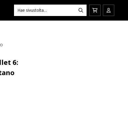
Hae:
Hae
Siirry
Avaa/sulj
ostoskoriin
käyttäjän
no
let 6:
tano