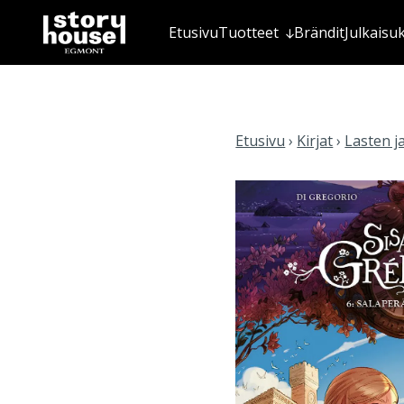
Etusivu
Tuotteet
Brändit
Julkaisu
Etusivu
›
Kirjat
›
Lasten j