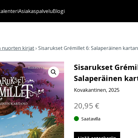
kalenteri
Asiakaspalvelu
Blogi
a nuorten kirjat
›
Sisarukset Grémillet 6: Salaperäinen karta
Sisarukset Grémil
Salaperäinen kar
Kovakantinen, 2025
20,95
€
Saatavilla