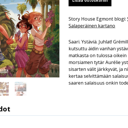
Lisää ostoskoriin
Story House Egmont blogi:
Salaperäinen kartano
Saari. Ystäviä. Juhlat! Grémi
kutsuttu äidin vanhan ystäv
matkasta on tulossa oikein
morsiamen tytär Aurélie ys
sisarten välit järkkyvät, ja 
kertaa selvittämään salaisu
saaren salaisuus onkin todell
dot
Lue lisää
9789523347489
Giovanni Di Gregorio