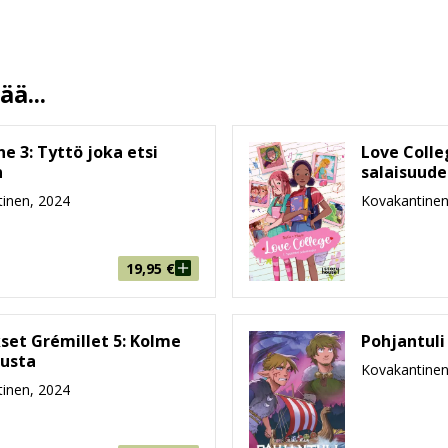
Alessandro Barbucci
Jouko Ruokosenmäki
12.2.2025
ä...
13.5 %
72
ne 3: Tyttö joka etsi
Love Colle
222 mm * 291 mm * 11 mm
n
salaisuude
inen, 2024
Kovakantinen
508g
9-99
19,95
€
kset Grémillet 5: Kolme
Pohjantuli
usta
Kovakantinen
inen, 2024