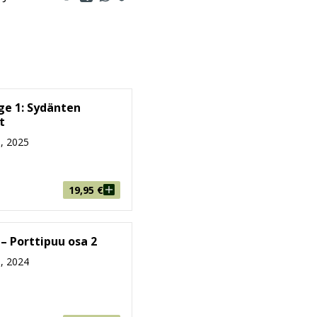
ge 1: Sydänten
t
, 2025
19,95
€
 – Porttipuu osa 2
, 2024