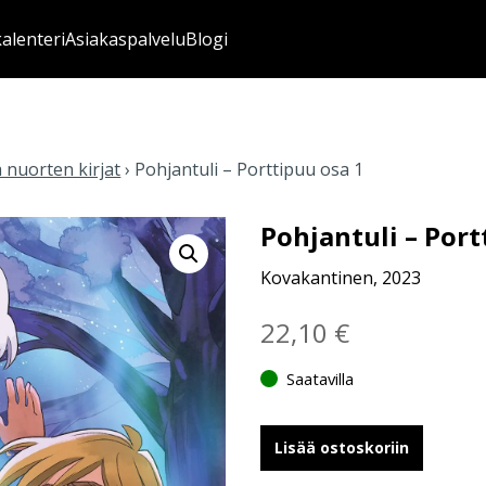
kalenteri
Asiakaspalvelu
Blogi
a nuorten kirjat
›
Pohjantuli – Porttipuu osa 1
Pohjantuli – Port
Kovakantinen, 2023
22,10
€
Saatavilla
Lisää ostoskoriin