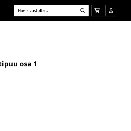
Hae:
Hae
Siirry
Avaa/sulj
ostoskoriin
käyttäjän
tipuu osa 1