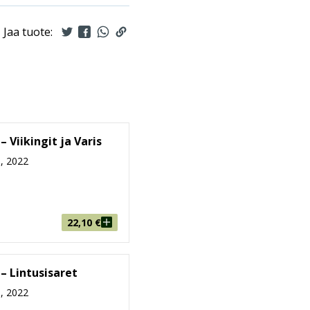
Jaa tuote:
– Viikingit ja Varis
, 2022
22,10
€
 – Lintusisaret
, 2022