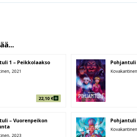
9789523345690
Malin Falch
Jonna Joskitt-Pöyry
20.9.2023
13.5 %
ä...
151
168 mm * 242 mm * 16 mm
uli 1 – Peikkolaakso
Pohjantuli 
536g
inen, 2021
Kovakantinen
9-99
22,10
€
tuli – Vuorenpeikon
Pohjantuli
unta
Kovakantinen
inen, 2023