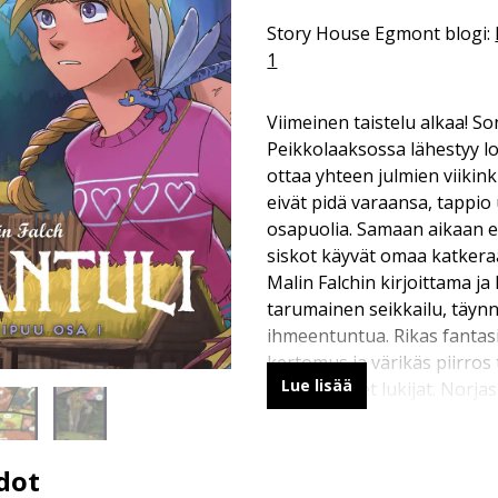
Story House Egmont blogi:
1
Viimeinen taistelu alkaa! S
Peikkolaaksossa lähestyy l
ottaa yhteen julmien viikink
eivät pidä varaansa, tappi
osapuolia. Samaan aikaan e
siskot käyvät omaa katkeraa
Malin Falchin kirjoittama ja
tarumainen seikkailu, täynn
ihmeentuntua. Rikas fantas
kertomus ja värikäs piirro
Lue lisää
kaikenikäiset lukijat. Norja
lukuisia palkintoja ja rikko
siitä on tekeillä myös eloku
dot