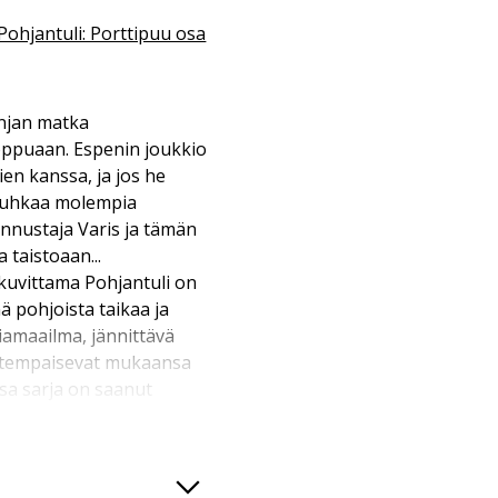
Pohjantuli: Porttipuu osa
onjan matka
oppuaan. Espenin joukkio
ien kanssa, ja jos he
o uhkaa molempia
nnustaja Varis ja tämän
 taistoaan...
 kuvittama Pohjantuli on
ä pohjoista taikaa ja
iamaailma, jännittävä
s tempaisevat mukaansa
ssa sarja on saanut
nut myyntiennätyksiä, ja
va.