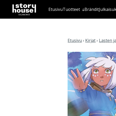
Etusivu
Tuotteet
Brändit
Julkaisu
Etusivu
›
Kirjat
›
Lasten j