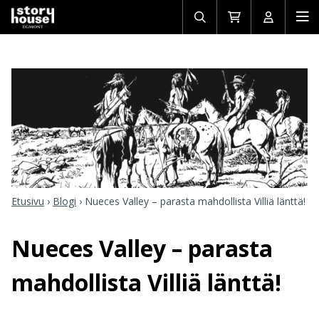
Avaa/sulje
Siirry
Avaa/sulj
Ava
haku
ostoskoriin
käyttäjän
mob
Etusivu
›
Blogi
›
Nueces Valley – parasta mahdollista Villiä länttä!
Nueces Valley – parasta
mahdollista Villiä länttä!