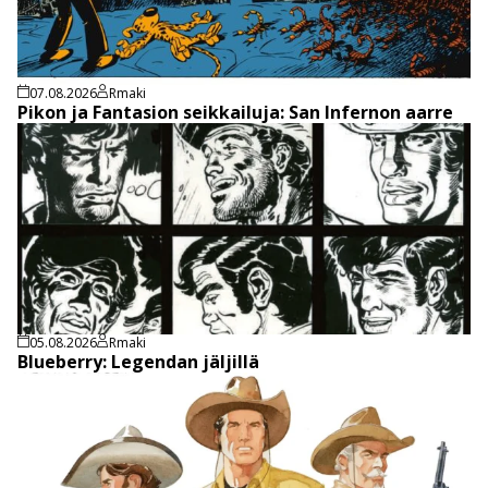
07.08.2026
Rmaki
Pikon ja Fantasion seikkailuja: San Infernon aarre
05.08.2026
Rmaki
Blueberry: Legendan jäljillä