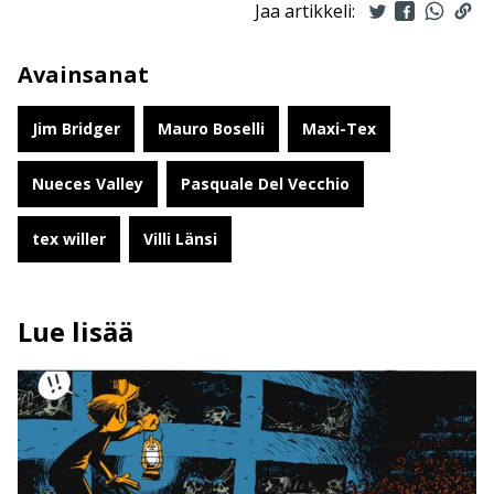
Jaa artikkeli:
Avainsanat
Jim Bridger
Mauro Boselli
Maxi-Tex
Nueces Valley
Pasquale Del Vecchio
tex willer
Villi Länsi
Lue lisää