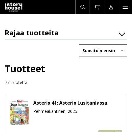
Avaa/sulje
Siirry
Avaa/sulj
Ava
haku
ostoskoriin
käyttäjän
mob
Rajaa tuotteita
Osasto
Järjestä
Brändit
Ikäryhmät
Tuotteet
Tuotemuoto
77 Tuotetta
Hinta
Asterix 41: Asterix Lusitaniassa
Pehmeäkantinen, 2025