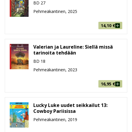
BD 27
Pehmeäkantinen, 2025
14,10
€
Valerian ja Laureline: Siellä missä
tarinoita tehdään
BD 18
Pehmeäkantinen, 2023
16,95
€
Lucky Luke uudet seikkailut 13:
Cowboy Pariisissa
Pehmeäkantinen, 2019