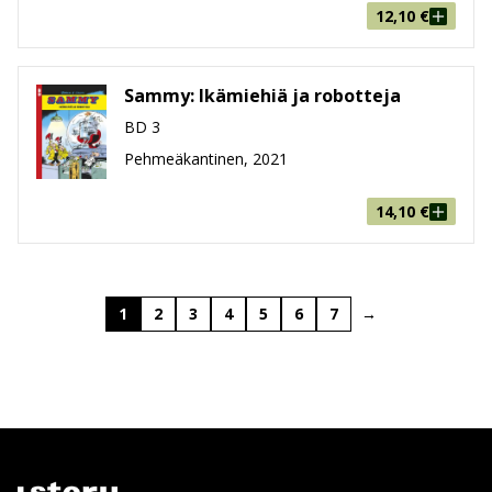
12,10
€
Sammy: Ikämiehiä ja robotteja
BD 3
Pehmeäkantinen, 2021
14,10
€
1
2
3
4
5
6
7
→