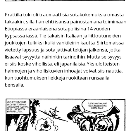
Prattilla toki oli traumaattisia sotakokemuksia omasta
takaakin, sillä hän ehti isänsä painostamana toimimaan
Etiopiassa eräänlaisena sotapoliisina 14 vuoden
kypsässä iässä. Tie takaisin Italiaan ja liittoutuneiden
joukkojen tulkiksi kulki vankileirin kautta. Siirtomaissa
vietetty lapsuus ja sota jättivät tekijän jälkensä, jotka
lisäävät syvyyttä näihinkin tarinoihin. Mutta se syvyys
ei siis koske vihollista, eli japanilaisia. Yksiulotteisten
hahmojen ja viholliskuvien inhoajat voivat siis nauttia,
kun tuohtumuksen liekkejä ruokitaan runsaalla
bensalla.