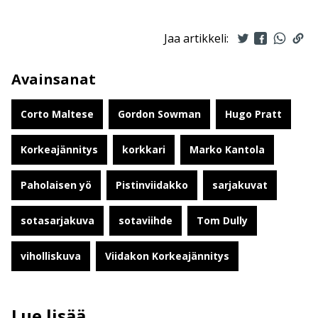
Jaa artikkeli:
Avainsanat
Corto Maltese
Gordon Sowman
Hugo Pratt
Korkeajännitys
korkkari
Marko Kantola
Paholaisen yö
Pistinviidakko
sarjakuvat
sotasarjakuva
sotaviihde
Tom Dully
viholliskuva
Viidakon Korkeajännitys
Lue lisää