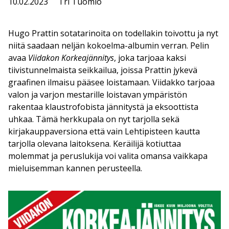
10.02.2023
Tri Tuomio
Hugo Prattin sotatarinoita on todellakin toivottu ja nyt
niitä saadaan neljän kokoelma-albumin verran. Pelin
avaa
Viidakon Korkeajännitys
, joka tarjoaa kaksi
tiivistunnelmaista seikkailua, joissa Prattin jykevä
graafinen ilmaisu pääsee loistamaan. Viidakko tarjoaa
valon ja varjon mestarille loistavan ympäristön
rakentaa klaustrofobista jännitystä ja eksoottista
uhkaa. Tämä herkkupala on nyt tarjolla sekä
kirjakauppaversiona että vain Lehtipisteen kautta
tarjolla olevana laitoksena. Keräilijä kotiuttaa
molemmat ja peruslukija voi valita omansa vaikkapa
mieluisemman kannen perusteella.