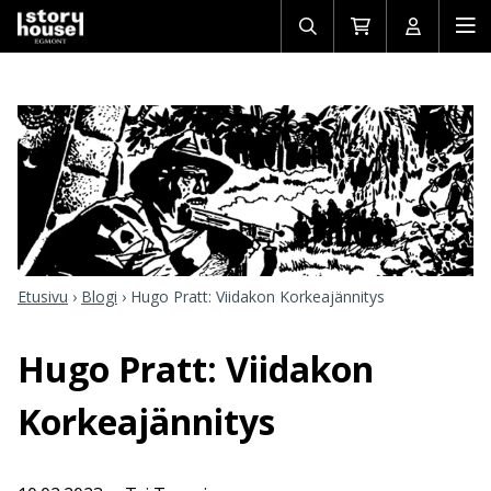
Avaa/sulje
Siirry
Avaa/sulj
Ava
haku
ostoskoriin
käyttäjän
mob
Etusivu
›
Blogi
›
Hugo Pratt: Viidakon Korkeajännitys
Hugo Pratt: Viidakon
Korkeajännitys