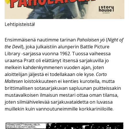
Lehtipisteistä!
Ensimmäisenä nautimme tarinan
Paholaisen yö
(
Night of
the Devil
), joka julkaistiin alunperin Battle Picture
Library -sarjassa vuonna 1962. Tuossa vaiheessa
uraansa Pratt oli elättänyt itsensä sarjakuvilla jo
melkein kahdenkymmenen vuoden ajan, joten
aloittelijan jäljestä ei todellakaan ole kyse.
Corto
Maltesen
loistokkuuteen ei kenties kurotella, mutta
brittimallisen sotasarjakuvan sapluunan puitteissakin
mustavalkoisen ilmaisun mestari ottaa oman tilansa,
joten silmiähivelevää sarjakuvataidetta on luvassa
muillekin kuin vannoutuneimmille korkkariniiloille.