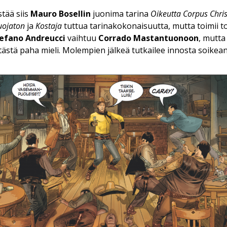
tää siis
Mauro Bosellin
juonima tarina
Oikeutta Corpus
Chris
uojaton
ja
Kostaja
tuttua tarinakokonaisuutta, mutta toimii t
efano Andreucci
vaihtuu
Corrado Mastantuonoon
, mutta
le tästä paha mieli. Molempien jälkeä tutkailee innosta soike