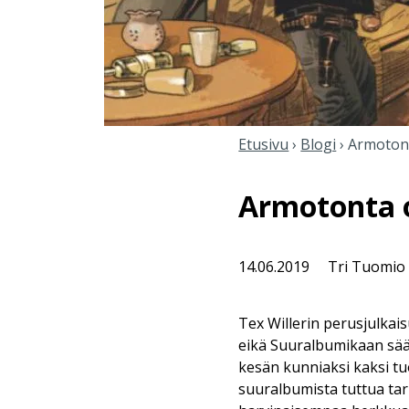
Etusivu
›
Blogi
›
Armotont
Armotonta o
14.06.2019
Tri Tuomio
Tex Willerin perusjulkai
eikä Suuralbumikaan sääs
kesän kunniaksi kaksi tuo
suuralbumista tuttua ta