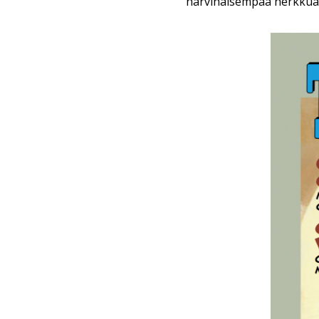
harvinaisempaa herkkua 