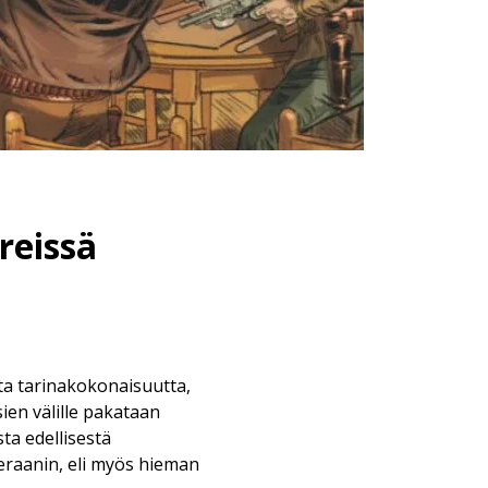
reissä
sta tarinakokonaisuutta,
ien välille pakataan
ta edellisestä
eraanin, eli myös hieman