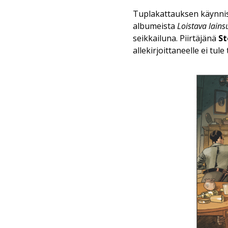
Tuplakattauksen käynnis
albumeista
Loistava lains
seikkailuna. Piirtäjänä
St
allekirjoittaneelle ei tu