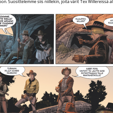
n. Suosittelemme siis niillekin, joita värit Tex Willereissä al