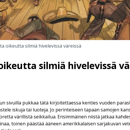
a oikeutta silmiä hivelevissä väreissä
ikeutta silmiä hivelevissä vä
sun sivuilla pukkaa tätä kirjoitettaessa kenties vuoden para
tele iskuja tai luoteja. Jo perinteiseen tapaan samojen kans
retta värillistä seikkailua. Ensimmäinen niistä jatkaa kahdes
rinaa, toinen päästää ääneen amerikkalaisen sarjakuvan vet