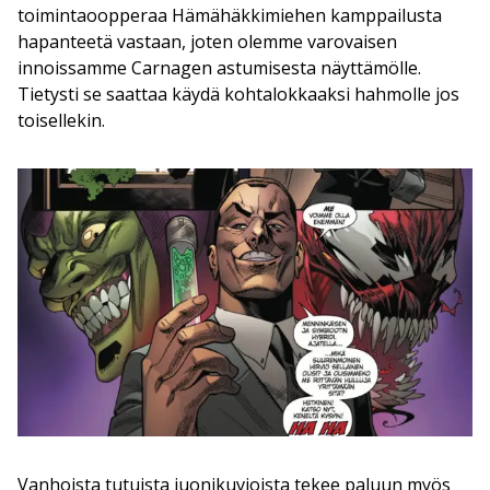
toimintaoopperaa Hämähäkkimiehen kamppailusta
hapanteetä vastaan, joten olemme varovaisen
innoissamme Carnagen astumisesta näyttämölle.
Tietysti se saattaa käydä kohtalokkaaksi hahmolle jos
toisellekin.
Vanhoista tutuista juonikuvioista tekee paluun myös