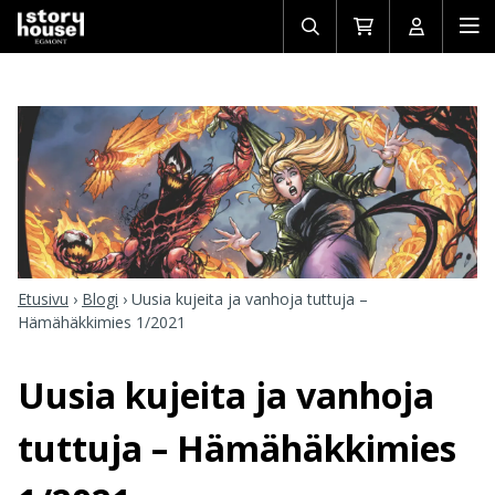
Avaa/sulje
Siirry
Avaa/sulj
Ava
haku
ostoskoriin
käyttäjän
mob
Etusivu
›
Blogi
›
Uusia kujeita ja vanhoja tuttuja –
Hämähäkkimies 1/2021
Uusia kujeita ja vanhoja
tuttuja – Hämähäkkimies