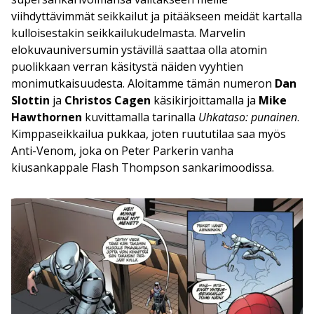
viihdyttävimmät seikkailut ja pitääkseen meidät kartalla
kulloisestakin seikkailukudelmasta. Marvelin
elokuvauniversumin ystävillä saattaa olla atomin
puolikkaan verran käsitystä näiden vyyhtien
monimutkaisuudesta. Aloitamme tämän numeron
Dan
Slottin
ja
Christos Cagen
käsikirjoittamalla ja
Mike
Hawthornen
kuvittamalla tarinalla
Uhkataso: punainen
.
Kimppaseikkailua pukkaa, joten ruututilaa saa myös
Anti-Venom, joka on Peter Parkerin vanha
kiusankappale Flash Thompson sankarimoodissa.