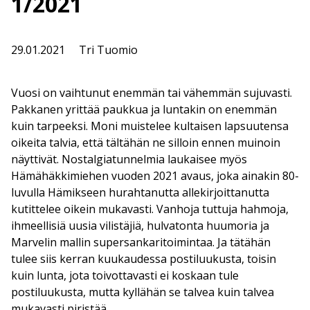
1/2021
29.01.2021
Tri Tuomio
Vuosi on vaihtunut enemmän tai vähemmän sujuvasti.
Pakkanen yrittää paukkua ja luntakin on enemmän
kuin tarpeeksi. Moni muistelee kultaisen lapsuutensa
oikeita talvia, että tältähän ne silloin ennen muinoin
näyttivät. Nostalgiatunnelmia laukaisee myös
Hämähäkkimiehen vuoden 2021 avaus, joka ainakin 80-
luvulla Hämikseen hurahtanutta allekirjoittanutta
kutittelee oikein mukavasti. Vanhoja tuttuja hahmoja,
ihmeellisiä uusia vilistäjiä, hulvatonta huumoria ja
Marvelin mallin supersankaritoimintaa. Ja tätähän
tulee siis kerran kuukaudessa postiluukusta, toisin
kuin lunta, jota toivottavasti ei koskaan tule
postiluukusta, mutta kyllähän se talvea kuin talvea
mukavasti piristää.