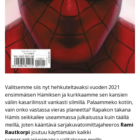
Valitsemme siis nyt hehkuteltavaksi vuoden 2021
ensimmäisen Hämiksen ja kurkkaamme sen kansien
väliin kasarilinssit vankasti silmillä. Palaammeko kotiin,
vain onko vastassa vieras planeetta? Rapakon takana
Hämis seikkailee useammassa julkaisussa kuin täällä
meillä, joten kääntävä sarjakuvatoimittajaheeros
Rami
Rautkorpi
joutuu käyttämään kaikki
supersankarivoimansa valitakseen meille