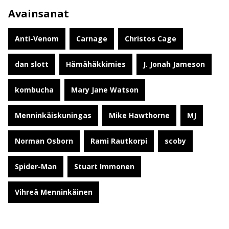
Avainsanat
Anti-Venom
Carnage
Christos Cage
dan slott
Hämähäkkimies
J. Jonah Jameson
kombucha
Mary Jane Watson
Menninkäiskuningas
Mike Hawthorne
MJ
Norman Osborn
Rami Rautkorpi
scoby
Spider-Man
Stuart Immonen
Vihreä Menninkäinen