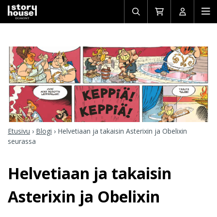
Avaa/sulje
Siirry
Avaa/sulj
Ava
haku
ostoskoriin
käyttäjän
mob
Etusivu
›
Blogi
›
Helvetiaan ja takaisin Asterixin ja Obelixin
seurassa
Helvetiaan ja takaisin
Asterixin ja Obelixin