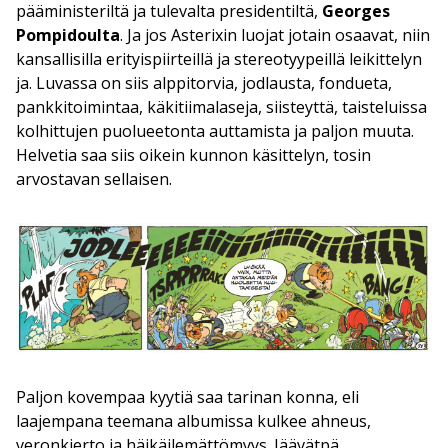
pääministeriltä ja tulevalta presidentiltä,
Georges
Pompidoulta
. Ja jos Asterixin luojat jotain osaavat, niin
kansallisilla erityispiirteillä ja stereotyypeillä leikittelyn
ja. Luvassa on siis alppitorvia, jodlausta, fondueta,
pankkitoimintaa, käkitiimalaseja, siisteyttä, taisteluissa
kolhittujen puolueetonta auttamista ja paljon muuta.
Helvetia saa siis oikein kunnon käsittelyn, tosin
arvostavan sellaisen.
Paljon kovempaa kyytiä saa tarinan konna, eli
laajempana teemana albumissa kulkee ahneus,
veronkierto ja häikäilemättömyys. Jäävätpä