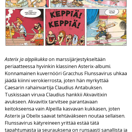
Asterix ja alppikukka
on marssijärjestykseltään
periaatteessa hyvinkin klassinen Asterix-albumi.
Konnamainen kuvernööri Gracchus Flunssavirus uhkaa
jäädä kiinni verokierrosta, joten hän myrkyttää
Caesarin rahainvartija Claudius Antabuksen.
Tuskissaan viruva Claudius hankkii Akvavitixin
avukseen. Akvavitix tarvitsee parantavaan
keitokseensa vain Alpeilla kasvavan kukkasen, joten
Asterix ja Obelix saavat tehtäväkseen noutaa sellaisen.
Flunssavirus kätyreineen yrittää estää tätä
tapahtumasta ja seurauksena on runsaasti sanallista ja