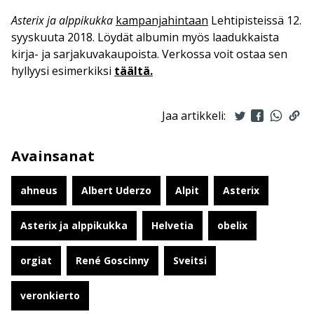
Asterix ja alppikukka
kampanjahintaan
Lehtipisteissä 12.
syyskuuta 2018. Löydät albumin myös laadukkaista
kirja- ja sarjakuvakaupoista. Verkossa voit ostaa sen
hyllyysi esimerkiksi
täältä.
Jaa artikkeli:
Avainsanat
ahneus
Albert Uderzo
Alpit
Asterix
Asterix ja alppikukka
Helvetia
obelix
orgiat
René Goscinny
Sveitsi
veronkierto