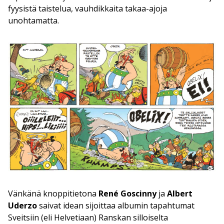
fyysistä taistelua, vauhdikkaita takaa-ajoja
unohtamatta.
Vänkänä knoppitietona
René Goscinny
ja
Albert
Uderzo
saivat idean sijoittaa albumin tapahtumat
Sveitsiin (eli Helvetiaan) Ranskan silloiselta