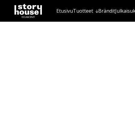
Etusivu
Tuotteet
Brändit
Julkaisu