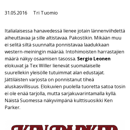
31.05.2016
Tri Tuomio
Italialaisessa hanavedessä lienee jotain lännenviihdettä
aiheuttavaa ja sille altistavaa. Pakostikin. Mikään muu
ei selitä siltä suunnalta ponnistavaa laadukkaan
western-meiningin määrää. Intohimoisten harrastajien
määrä näkyy osaamisen tasossa.
Sergio Leonen
elokuvat ja Tex Willer lienevät suomalaiselle
suurellekin yleisölle tutuimmat alan edustajat.
Jättiläisten varjosta on ponnistanut tiheä
aluskasvillisuus. Elokuvien puolella tuoretta satoa tosin
ei ole enää tarjolla, mutta sarjakuvarintamalla kyllä.
Näistä Suomessa näkyvimpänä kulttisuosikki Ken
Parker.