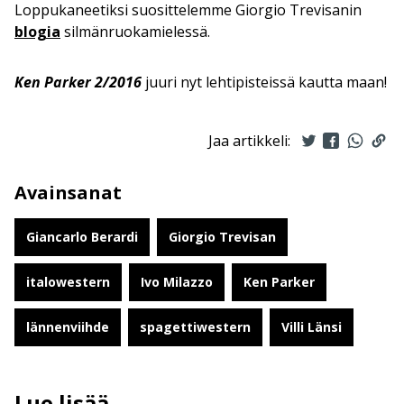
Loppukaneetiksi suosittelemme Giorgio Trevisanin
blogia
silmänruokamielessä.
Ken Parker 2/2016
juuri nyt lehtipisteissä kautta maan!
Jaa artikkeli:
Avainsanat
Giancarlo Berardi
Giorgio Trevisan
italowestern
Ivo Milazzo
Ken Parker
lännenviihde
spagettiwestern
Villi Länsi
Lue lisää