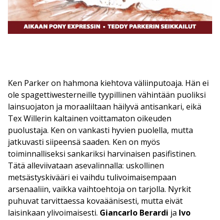
Ken Parker on hahmona kiehtova väliinputoaja. Hän ei
ole spagettiwesterneille tyypillinen vähintään puoliksi
lainsuojaton ja moraaliltaan häilyvä antisankari, eikä
Tex Willerin kaltainen voittamaton oikeuden
puolustaja. Ken on vankasti hyvien puolella, mutta
jatkuvasti siipeensä saaden. Ken on myös
toiminnalliseksi sankariksi harvinaisen pasifistinen.
Tätä alleviivataan asevalinnalla: uskollinen
metsästyskivääri ei vaihdu tulivoimaisempaan
arsenaaliin, vaikka vaihtoehtoja on tarjolla. Nyrkit
puhuvat tarvittaessa kovaäänisesti, mutta eivät
laisinkaan ylivoimaisesti.
Giancarlo
Berardi
ja
Ivo