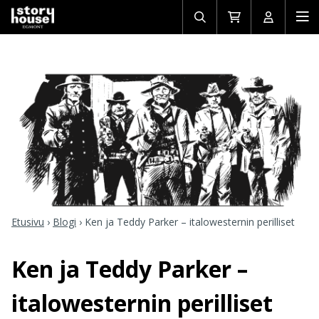
Avaa/sulje
Siirry
Avaa/sulj
Ava
haku
ostoskoriin
käyttäjän
mob
Etusivu
›
Blogi
›
Ken ja Teddy Parker – italowesternin perilliset
Ken ja Teddy Parker –
italowesternin perilliset