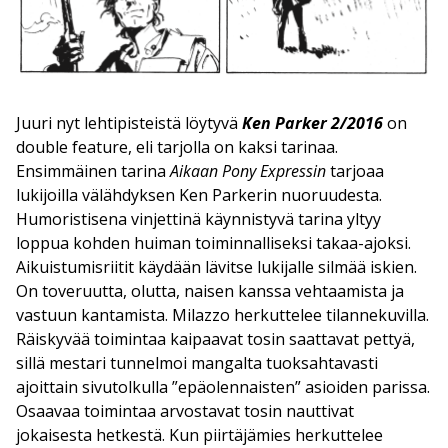
Juuri nyt lehtipisteistä löytyvä
Ken Parker 2/2016
on
double feature, eli tarjolla on kaksi tarinaa.
Ensimmäinen tarina
Aikaan Pony Expressin
tarjoaa
lukijoilla välähdyksen Ken Parkerin nuoruudesta.
Humoristisena vinjettinä käynnistyvä tarina yltyy
loppua kohden huiman toiminnalliseksi takaa-ajoksi.
Aikuistumisriitit käydään lävitse lukijalle silmää iskien.
On toveruutta, olutta, naisen kanssa vehtaamista ja
vastuun kantamista. Milazzo herkuttelee tilannekuvilla.
Räiskyvää toimintaa kaipaavat tosin saattavat pettyä,
sillä mestari tunnelmoi mangalta tuoksahtavasti
ajoittain sivutolkulla ”epäolennaisten” asioiden parissa.
Osaavaa toimintaa arvostavat tosin nauttivat
jokaisesta hetkestä. Kun piirtäjämies herkuttelee