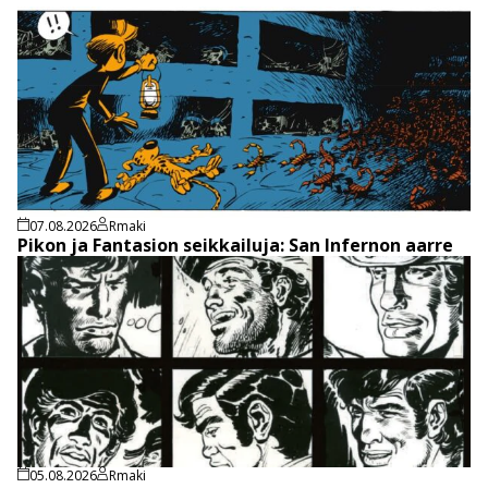
07.08.2026
Rmaki
Pikon ja Fantasion seikkailuja: San Infernon aarre
05.08.2026
Rmaki