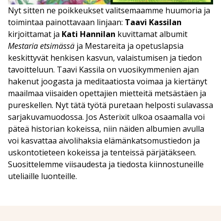
Nyt sitten ne poikkeukset valitsemaamme huumoria ja
toimintaa painottavaan linjaan:
Taavi Kassilan
kirjoittamat ja
Kati Hannilan
kuvittamat albumit
Mestaria etsimässä
ja Mestareita ja opetuslapsia
keskittyvät henkisen kasvun, valaistumisen ja tiedon
tavoitteluun. Taavi Kassila on vuosikymmenien ajan
hakenut joogasta ja meditaatiosta voimaa ja kiertänyt
maailmaa viisaiden opettajien mietteitä metsästäen ja
pureskellen. Nyt tätä työtä puretaan helposti sulavassa
sarjakuvamuodossa. Jos Asterixit ulkoa osaamalla voi
päteä historian kokeissa, niin näiden albumien avulla
voi kasvattaa aivolihaksia elämänkatsomustiedon ja
uskontotieteen kokeissa ja tenteissä pärjätäkseen.
Suosittelemme viisaudesta ja tiedosta kiinnostuneille
uteliaille luonteille.