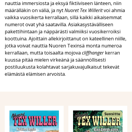
nauttia immersiosta ja eksyä fiktiiviseen länteen, niin
määrälläkin on väliä, ja nyt
Nuoret Tex Willerit
voi ahmia
vaikka vuosikerta kerrallaan, sillä kaikki aikaisemmat
numerot ovat yhä saatavilla. Asiakasystävälliseen
pakettihintaan ja näppärästi valmiiksi vuosikerroiksi
koottuina. Ajoittain allekirjoittanut on kateellinen niille,
jotka voivat nauttia Nuoren Texinsä monta numeroa
kerrallaan, mutta toisaalta mojova
cliffhanger
kerran
kuussa pitää mielen virkeänä ja säännöllisesti
postiluukusta kolahtavat sarjakuvajulkaisut tekevät
elämästä elämisen arvoista.
Suosittu