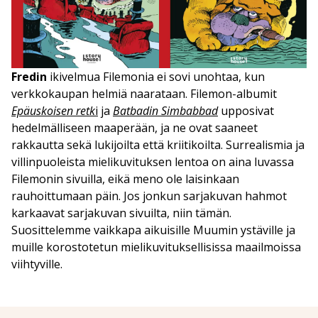
Fredin
ikivelmua Filemonia ei sovi unohtaa, kun
verkkokaupan helmiä naarataan. Filemon-albumit
Epäuskoisen
retk
i
ja
Batbadin Simbabbad
upposivat
hedelmälliseen maaperään, ja ne ovat saaneet
rakkautta sekä lukijoilta että kriitikoilta. Surrealismia ja
villinpuoleista mielikuvituksen lentoa on aina luvassa
Filemonin sivuilla, eikä meno ole laisinkaan
rauhoittumaan päin. Jos jonkun sarjakuvan hahmot
karkaavat sarjakuvan sivuilta, niin tämän.
Suosittelemme vaikkapa aikuisille Muumin ystäville ja
muille korostotetun mielikuvituksellisissa maailmoissa
viihtyville.