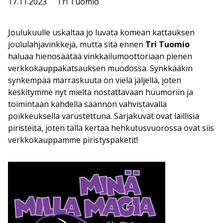
17.11.2023
Tri Tuomio
Joulukuulle uskaltaa jo luvata komean kattauksen
joululahjavinkkejä, mutta sitä ennen
Tri Tuomio
haluaa hienosäätää vinkkailumoottoriaan pienen
verkkokauppakatsauksen muodossa. Synkkääkin
synkempää marraskuuta on vielä jäljellä, joten
keskitymme nyt mieltä nostattavaan huumoriin ja
toimintaan kahdella säännön vahvistavalla
poikkeuksella varustettuna. Sarjakuvat ovat laillisia
piristeitä, joten tällä kertaa hehkutusvuorossa ovat siis
verkkokauppamme piristyspaketit!