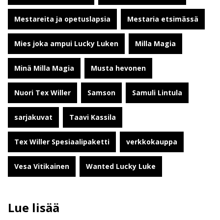
Mestareita ja opetuslapsia
Mestaria etsimässä
Mies joka ampui Lucky Luken
Milla Magia
Minä Milla Magia
Musta hevonen
Nuori Tex Willer
Samson
Samuli Lintula
sarjakuvat
Taavi Kassila
Tex Willer Spesiaalipaketti
verkkokauppa
Vesa Vitikainen
Wanted Lucky Luke
Lue lisää