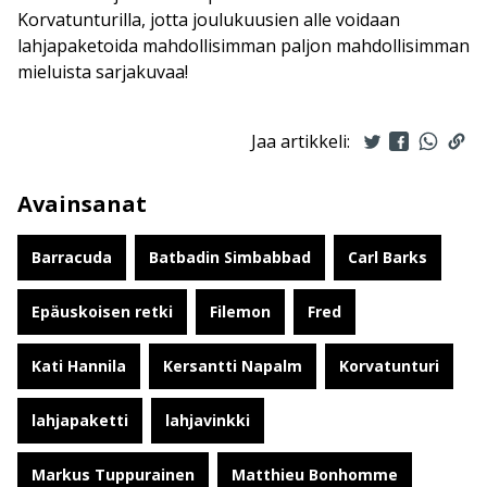
Korvatunturilla, jotta joulukuusien alle voidaan
lahjapaketoida mahdollisimman paljon mahdollisimman
mieluista sarjakuvaa!
Jaa artikkeli:
Avainsanat
Barracuda
Batbadin Simbabbad
Carl Barks
Epäuskoisen retki
Filemon
Fred
Kati Hannila
Kersantti Napalm
Korvatunturi
lahjapaketti
lahjavinkki
Markus Tuppurainen
Matthieu Bonhomme