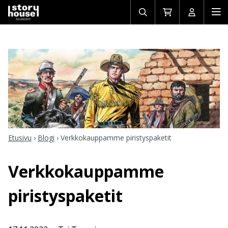
Avaa/sulje
Siirry
Avaa/sulj
Ava
haku
ostoskoriin
käyttäjän
mob
Etusivu
›
Blogi
›
Verkkokauppamme piristyspaketit
Verkkokauppamme
piristyspaketit