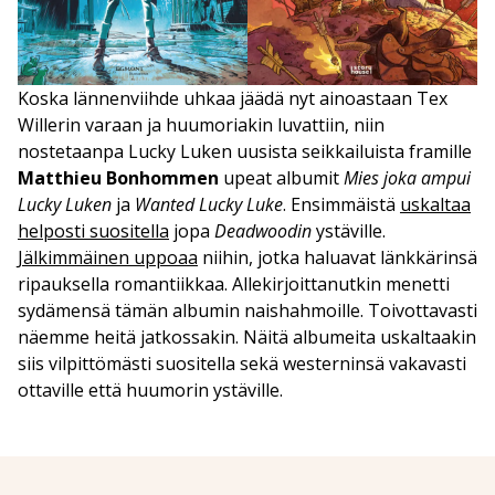
Koska lännenviihde uhkaa jäädä nyt ainoastaan Tex
Willerin varaan ja huumoriakin luvattiin, niin
nostetaanpa Lucky Luken uusista seikkailuista framille
Matthieu Bonhommen
upeat albumit
Mies joka ampui
Lucky Luken
ja
Wanted Lucky Luke
. Ensimmäistä
uskaltaa
helposti suositella
jopa
Deadwoodin
ystäville.
Jälkimmäinen uppoaa
niihin, jotka haluavat länkkärinsä
ripauksella romantiikkaa. Allekirjoittanutkin menetti
sydämensä tämän albumin naishahmoille. Toivottavasti
näemme heitä jatkossakin. Näitä albumeita uskaltaakin
siis vilpittömästi suositella sekä westerninsä vakavasti
ottaville että huumorin ystäville.