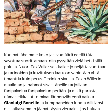
Kun nyt lähdimme koko ja sivumäärä edellä tätä
savottaa suorittamaan, niin pysytään vielä hetki sillä
polulla. Nuori Tex Willer seikkailee jo neljättä vuottaan
ja tarinoiden ja kuvituksen laatu on vähintään yhtä
timanttia kuin perus-Texinkin sivuilla. Texin Willerin
maailman ja hahmot sisäistäneille tarjoillaan
fanipalvelua fanipalvelun perään, ja mikä parasta,
nämä seikkailut toimivat lännenviihteenä vaikka
Gianluigi Bonellin
ja kumppaneiden luoma Villi länsi
olisi aikaisemmin jäänyt täysin vieraaksi. Jos haluaa