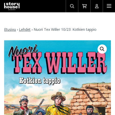
Avaa/sulje
Siirry
Avaa/sulj
Ava
haku
ostoskoriin
käyttäjän
mob
Etusivu
›
Lehdet
›
Nuori Tex Willer 10/23: Kotkien tappio