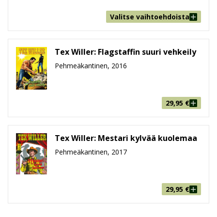
Valitse vaihtoehdoista
Tex Willer: Flagstaffin suuri vehkeily
Pehmeäkantinen, 2016
29,95
€
Tex Willer: Mestari kylvää kuolemaa
Pehmeäkantinen, 2017
29,95
€