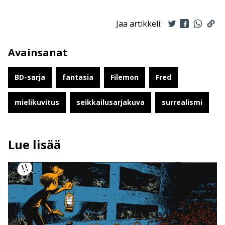
Jaa artikkeli:
Avainsanat
BD-sarja
fantasia
Filemon
Fred
mielikuvitus
seikkailusarjakuva
surrealismi
Lue lisää