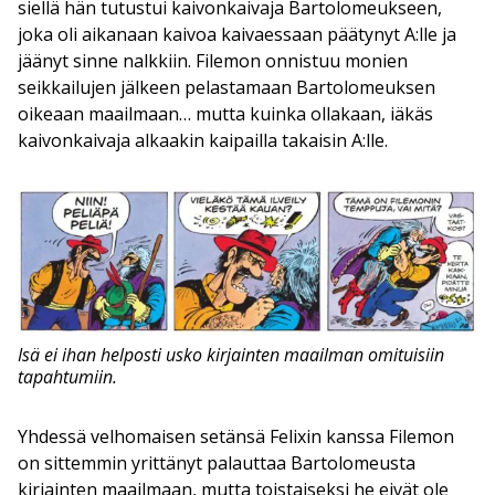
siellä hän tutustui kaivonkaivaja Bartolomeukseen,
joka oli aikanaan kaivoa kaivaessaan päätynyt A:lle ja
jäänyt sinne nalkkiin. Filemon onnistuu monien
seikkailujen jälkeen pelastamaan Bartolomeuksen
oikeaan maailmaan… mutta kuinka ollakaan, iäkäs
kaivonkaivaja alkaakin kaipailla takaisin A:lle.
Isä ei ihan helposti usko kirjainten maailman omituisiin
tapahtumiin.
Yhdessä velhomaisen setänsä Felixin kanssa Filemon
on sittemmin yrittänyt palauttaa Bartolomeusta
kirjainten maailmaan, mutta toistaiseksi he eivät ole