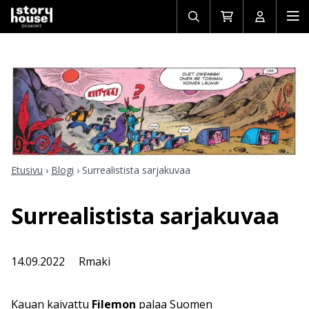
Avaa/sulje
Siirry
Avaa/sulj
Ava
haku
ostoskoriin
käyttäjän
mob
Etusivu
›
Blogi
›
Surrealistista sarjakuvaa
Surrealistista sarjakuvaa
14.09.2022
Rmaki
Kauan kaivattu
Filemon
palaa Suomen