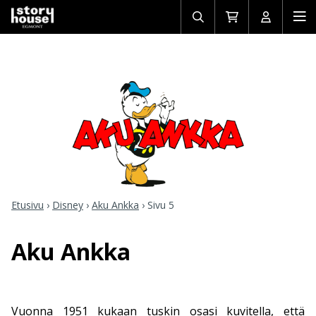
Avaa/sulje
Siirry
Avaa/sulj
Ava
haku
ostoskoriin
käyttäjän
mob
Etusivu
›
Disney
›
Aku Ankka
›
Sivu 5
Aku Ankka
Vuonna 1951 kukaan tuskin osasi kuvitella, että