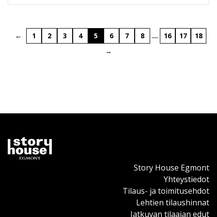
←
1
2
3
4
5
6
7
8
…
16
17
18
→
Story House Egmont
Yhteystiedot
Tilaus- ja toimitusehdot
Lehtien tilaushinnat
Jatkuvan tilaajan edut