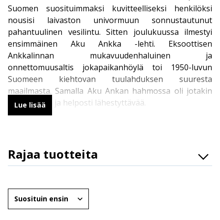
Suomen suosituimmaksi kuvitteelliseksi henkilöksi
nousisi laivaston univormuun sonnustautunut
pahantuulinen vesilintu. Sitten joulukuussa ilmestyi
ensimmäinen Aku Ankka -lehti. Eksoottisen
Ankkalinnan mukavuudenhaluinen ja
onnettomuusaltis jokapaikanhöylä toi 1950-luvun
Suomeen kiehtovan tuulahduksen suuresta
maailmasta. Samalla Aku Ankan hahmossa oli jotakin
perin tuttua ja helposti lähestyttävää.
Lue lisää
Tavataan sanoa, että Aku on kuin kuka tahansa meistä.
Mutta riittääkö se selittämään Aku Ankka -sarjakuvien
Rajaa tuotteita
pian 70 vuotta jatkuneen suursuosion? Vielä
vuosikymmenien jälkeen Aku Ankka on ehdottomasti
Osasto
yksi Suomen suosituimmista sarjakuvista, sillä Akun,
Brändit
Roopen, Mikin ja kumppanien edesottamuksista
Järjestä
nauttivat niin nuoremmat kuin vanhemmatkin lukijat. Ei
Ikäryhmät
liene ketään, jolle Aku Ankka -sarjakuvien lukeminen ei