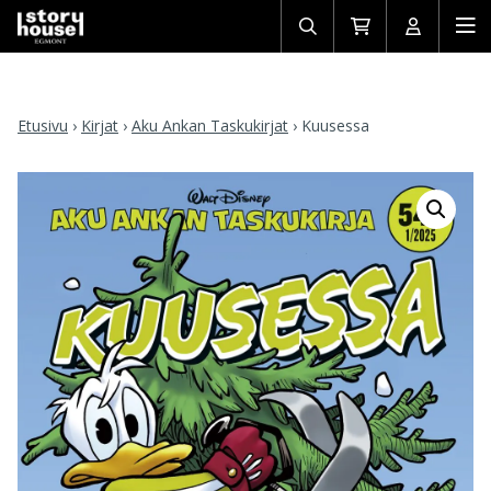
Avaa/sulje
Siirry
Avaa/sulj
Ava
haku
ostoskoriin
käyttäjän
mob
Etusivu
›
Kirjat
›
Aku Ankan Taskukirjat
›
Kuusessa