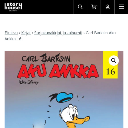
Avaa/sulje
Siirry
Avaa/sulj
Ava
haku
ostoskoriin
käyttäjän
mob
Etusivu
›
Kirjat
›
Sarjakuvakirjat ja -albumit
›
Carl Barksin Aku
Ankka 16