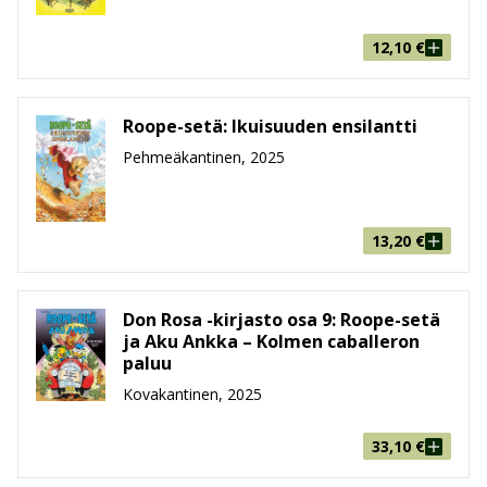
12,10
€
Roope-setä: Ikuisuuden ensilantti
Pehmeäkantinen, 2025
13,20
€
Don Rosa -kirjasto osa 9: Roope-setä
ja Aku Ankka – Kolmen caballeron
paluu
Kovakantinen, 2025
33,10
€