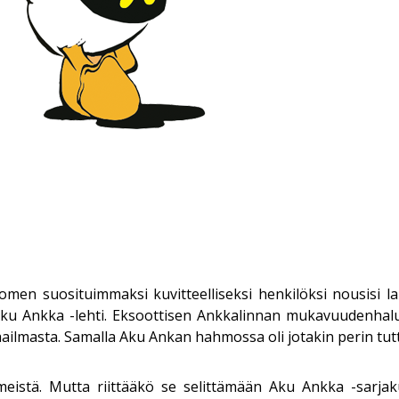
uomen suosituimmaksi kuvitteelliseksi henkilöksi nousisi
 Aku Ankka -lehti. Eksoottisen Ankkalinnan mukavuudenhal
masta. Samalla Aku Ankan hahmossa oli jotakin perin tuttu
istä. Mutta riittääkö se selittämään Aku Ankka -sarjak