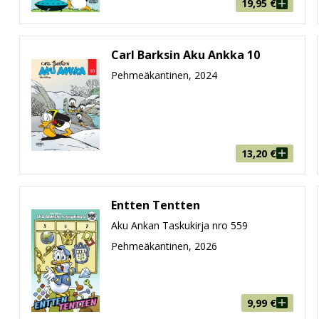
19,95
€
eina kovakantisina sarjakuvakirjoina, jotka tarjoavat rutkast
en asukkien seuraan myös legendaaristen
Roope Ankka
-sarja
at Disney-hahmot, kuten Mikki Hiiri,
Nalle Puh
,
Disneyn prins
Carl Barksin Aku Ankka 10
Pehmeäkantinen, 2024
13,20
€
Entten Tentten
Aku Ankan Taskukirja nro 559
Pehmeäkantinen, 2026
9,99
€