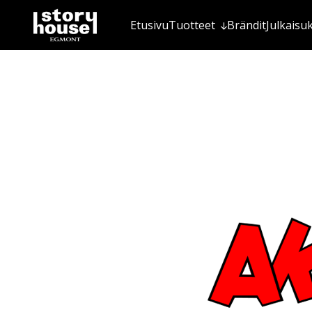
Etusivu
Tuotteet
Brändit
Julkaisu