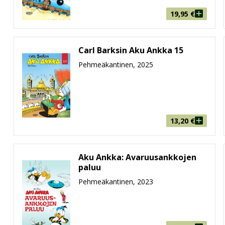
ua, Hupua ja Lupua pitää läksyttää, Akun serkulle Hannulle
19,95
€
 rahalla, jota Roope-setä ei suostu lainaamaan.
at
Carl Barksin Aku Ankka 15
Pehmeäkantinen, 2025
 jäädessä eläkkeelle, mutta Aku Ankka -sarjakuvilla oli siinä 
at ammattilaiset jatkoivat tarinointia mestarin viitoittamal
, aikamatkaaja, fantasiamaailmojen sankari… Viimeistään s
oneen muotoon. Mutta oli seikkailu kuinka huima tahansa, l
13,20
€
 oppii, läksy unohtuu seuraavaan seikkailuun mennessä. Ehk
Aku Ankka: Avaruusankkojen
haasteet ja elämän yleinen arvaamattomuus pakottavat Akun 
paluu
arimme lumpsahtaa taas tuttuun, vaivannäköä kaihtavaan 
Pehmeäkantinen, 2023
nta.
ut kirjojen sivuilla