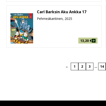
Carl Barksin Aku Ankka 17
Pehmeäkantinen, 2025
13,20
€
←
1
2
3
…
14