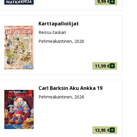
9,99
€
i lukemista niin lapsille, nuorille kuin aikuisillekin.
kuvakirjojen seurassa. Tilaa lisäksi hauskat puuha- ja
essat
sekä muut
Disney-klassikot
.
Karttapalloilijat
Reissu-taskari
Pehmeäkantinen, 2026
11,99
€
Carl Barksin Aku Ankka 19
Pehmeäkantinen, 2026
13,95
€