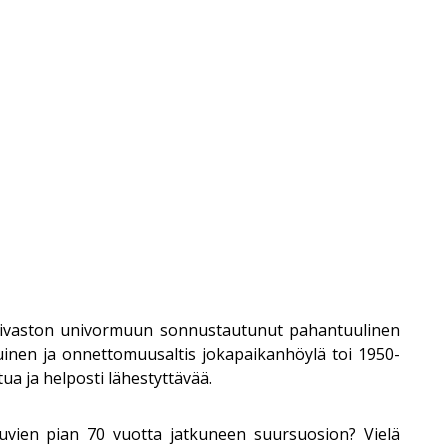
 laivaston univormuun sonnustautunut pahantuulinen
uinen ja onnettomuusaltis jokapaikanhöylä toi 1950-
a ja helposti lähestyttävää.
uvien pian 70 vuotta jatkuneen suursuosion? Vielä