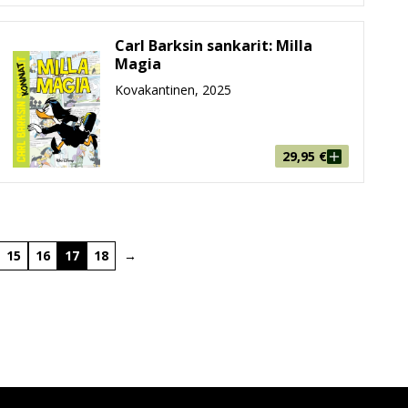
Carl Barksin sankarit: Milla
Magia
Kovakantinen, 2025
29,95
€
15
16
17
18
→