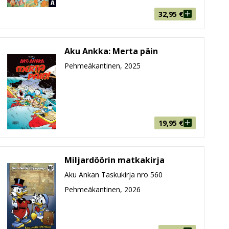
 pitää näyttää kaapin paikka, ja ihanalle Iinekselle
32,95
€
Aku Ankka: Merta päin
Pehmeäkantinen, 2025
vaiheessa jo laaja ja osaava tekijäkaarti. Vicar, Daniel
la tiellä – mutta uskaltautuivat aika ajoin myös aivan
illoin huomattiin, että Ankkalinnan ja Paratiisitien
opussa Aku palaa yleensä maan pinnalle ja kiiruhtaa
19,95
€
ä juuri siinä piilee Aku Ankan hahmon pitkän suosion
Miljardöörin matkakirja
mukautumaan kummallisiin vaatimuksiin ja vääntymään
muotoonsa – yleensä sohvalle tv:n eteen. On mukava
Aku Ankan Taskukirja nro 560
Pehmeäkantinen, 2026