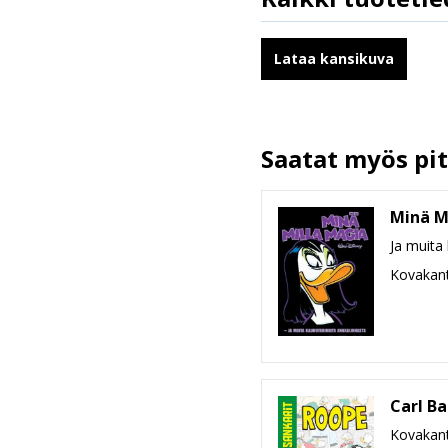
ISBN
Kirjoittajat
Lataa kansikuva
Kuvittajat
Ilmestymispäivä
ALV
Saatat myös pitä
Sivumäärä
Koko
Minä M
leveys x korkeus x paksuus
Paino
Ja muita
Ikäryhmä
Kovakant
Kustantaja
Carl Ba
Kovakant