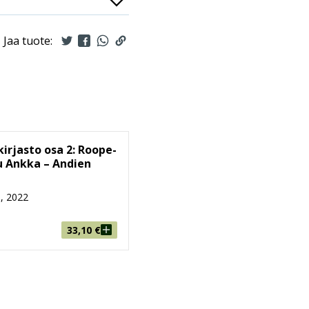
Jaa tuote:
kirjasto osa 2: Roope-
u Ankka – Andien
, 2022
33,10
€