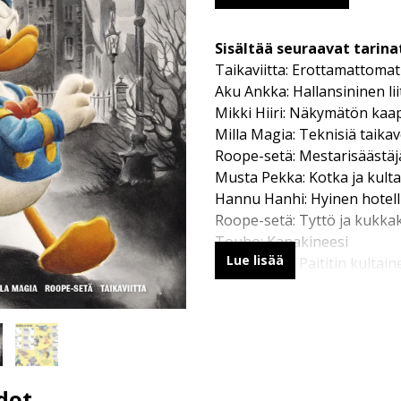
Sisältää seuraavat tarina
Taikaviitta: Erottamattomat
Aku Ankka: Hallansininen l
Mikki Hiiri: Näkymätön kaa
Milla Magia: Teknisiä taika
Roope-setä: Mestarisäästäj
Musta Pekka: Kotka ja kul
Hannu Hanhi: Hyinen hotell
Roope-setä: Tyttö ja kukk
Touho: Kanakineesi
Lue lisää
Roope-setä: Paititin kultai
Roope-setä: Oivallus
dot