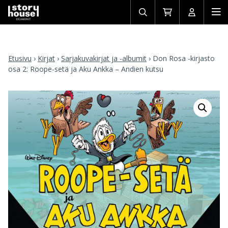
Avaa/sulje
Siirry
Avaa/sulj
Ava
haku
ostoskoriin
käyttäjän
mob
Etusivu
›
Kirjat
›
Sarjakuvakirjat ja -albumit
›
Don Rosa -kirjasto
osa 2: Roope-setä ja Aku Ankka – Andien kutsu