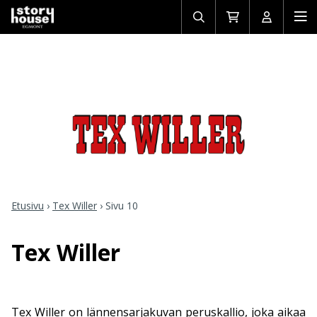
Avaa/sulje
Siirry
Avaa/sulj
Ava
haku
ostoskoriin
käyttäjän
mob
Etusivu
›
Tex Willer
›
Sivu 10
Tex Willer
Tex Willer on lännensarjakuvan peruskallio, joka aikaa