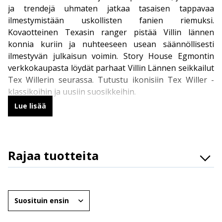
ja trendejä uhmaten jatkaa tasaisen tappavaa
ilmestymistään uskollisten fanien riemuksi.
Kovaotteinen Texasin ranger pistää Villin lännen
konnia kuriin ja nuhteeseen usean säännöllisesti
ilmestyvän julkaisun voimin. Story House Egmontin
verkkokaupasta löydät parhaat Villin Lännen seikkailut
Tex Willerin seurassa. Tutustu ikonisiin Tex Willer -
klassikoihin ja uusiin suosikkeihin.
Lue lisää
Tex Willer – Villin Lännen legenda
Pokkarimuotoinen perusjulkaisu,
Tex Willer -lehti
,
Rajaa tuotteita
ilmestyy 16 kertaa vuodessa. Perusversiossa on 112
mustavalkoista sarjakuvasivua, mutta vuosikertaan
Osasto
sisältyy myös kolmen värinumeron sarja. Tex Willer -
Brändit
sarjakuvan alkuperämaassa Italiassa Tex -lehteä
Järjestä
julkaistaan 12 numeroa vuodessa, joten Suomessa
Ikäryhmät
vuosikertaa täydennetään Italian Tex Magazine -