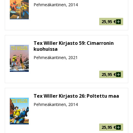
Tex Willerin kultakauden seikkailuihin pääsee juuri nyt
Pehmeäkantinen, 2014
tutustumaan sekä Kirjastojen että Kronikoiden
välityksellä. Kronikat ovat näistä kahdesta se ajan
25,95
€
patinoima vaihtoehto, joiden ajattoman viehätyksen
takaa Renne Nikupaavolan kääntämä lyömätön dialogi.
Kirjastot puolestaan paketoivat seikkailut
Tex Willer Kirjasto 59: Cimarronin
kokonaisuudessaan, eli tarinoita tai sarjakuvaruutuja
kuohuissa
ei puutu välistä.
Pehmeäkantinen, 2021
Tex Willerin uudet seikkalut toteutaan vähintäänkin
yhtä suurella sydämellä ja kunnianhimolla kuin vanhat
25,95
€
klassikotkin aikoinaan työstettiin, joten tutut
suosikkitekijät saavat jatkuvasti rinnalleen uusia
suosikkeja. Tex Willerin matkassa pääsemme
Tex Willer Kirjasto 26: Poltettu maa
nauttimaan lännenviihteestä, jonka laadun takaavat
Pehmeäkantinen, 2014
muun muassa Mauro Boselli, Tito Faraci, Pasquale
Ruju, Fabio Civitelli, Alfonso Font, Stefano Andreucci ja
monet muut lännensarjakuvan huippunimet.
25,95
€