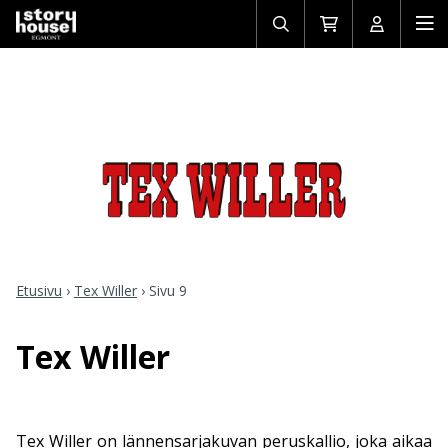
Avaa/sulje
Siirry
Avaa/sulj
Ava
haku
ostoskoriin
käyttäjän
mob
Etusivu
›
Tex Willer
›
Sivu 9
Tex Willer
Tex Willer on lännensarjakuvan peruskallio, joka aikaa