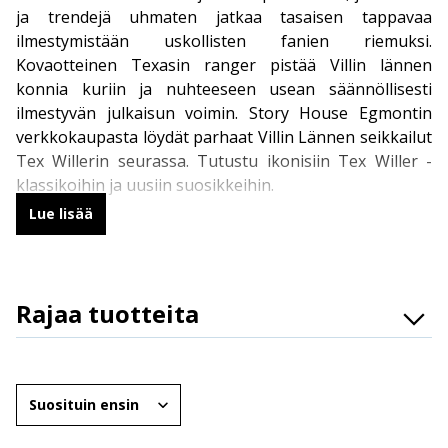
ja trendejä uhmaten jatkaa tasaisen tappavaa
ilmestymistään uskollisten fanien riemuksi.
Kovaotteinen Texasin ranger pistää Villin lännen
konnia kuriin ja nuhteeseen usean säännöllisesti
ilmestyvän julkaisun voimin. Story House Egmontin
verkkokaupasta löydät parhaat Villin Lännen seikkailut
Tex Willerin seurassa. Tutustu ikonisiin Tex Willer -
klassikoihin ja uusiin suosikkeihin.
Lue lisää
Tex Willer – Villin Lännen legenda
Pokkarimuotoinen perusjulkaisu,
Tex Willer -lehti
,
Rajaa tuotteita
ilmestyy 16 kertaa vuodessa. Perusversiossa on 112
mustavalkoista sarjakuvasivua, mutta vuosikertaan
Osasto
sisältyy myös kolmen värinumeron sarja. Tex Willer -
Brändit
sarjakuvan alkuperämaassa Italiassa Tex -lehteä
Järjestä
julkaistaan 12 numeroa vuodessa, joten Suomessa
Ikäryhmät
vuosikertaa täydennetään Italian Tex Magazine -