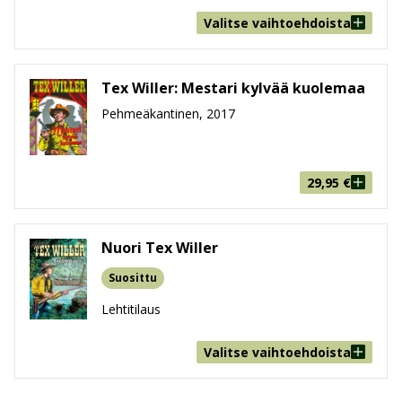
Valitse vaihtoehdoista
Tex Willer: Mestari kylvää kuolemaa
Pehmeäkantinen, 2017
29,95
€
Nuori Tex Willer
Suosittu
Lehtitilaus
Valitse vaihtoehdoista