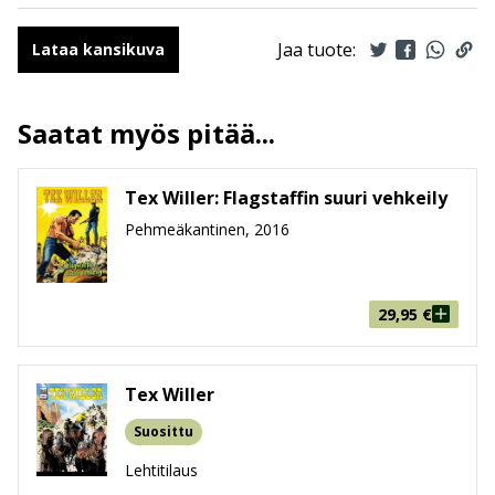
Ilmestymispäivä
6.4.2022
ALV
10 %
Jaa tuote:
Lataa kansikuva
Sivumäärä
68 sivua
Koko
150 mm * 210 mm * 5 mm
Saatat myös pitää...
leveys x korkeus x paksuus
Paino
105g
Ikäryhmä
9-99
Tex Willer: Flagstaffin suuri vehkeily
Pehmeäkantinen, 2016
29,95
€
Tex Willer
Suosittu
Lehtitilaus