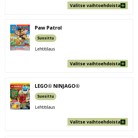
Valitse vaihtoehdoista
Paw Patrol
Suosittu
Lehtitilaus
Valitse vaihtoehdoista
LEGO® NINJAGO®
Suosittu
Lehtitilaus
Valitse vaihtoehdoista