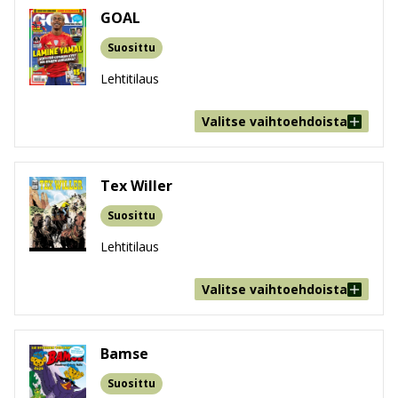
GOAL
Suosittu
Lehtitilaus
Valitse vaihtoehdoista
Tex Willer
Suosittu
Lehtitilaus
Valitse vaihtoehdoista
Bamse
Suosittu