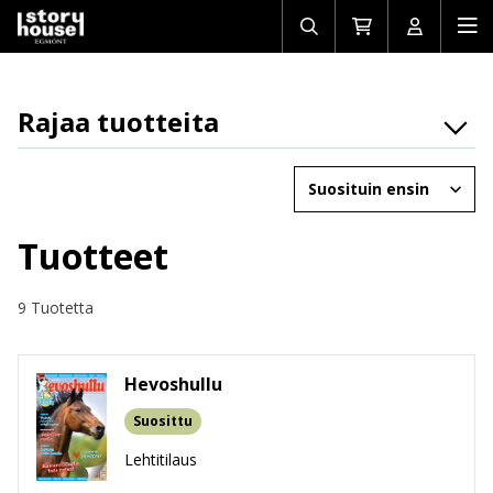
Avaa/sulje
Siirry
Avaa/sulj
Ava
haku
ostoskoriin
käyttäjän
mob
Rajaa tuotteita
Osasto
Järjestä
Brändit
Ikäryhmät
Tuotteet
Tuotemuoto
9 Tuotetta
Hevoshullu
Suosittu
Lehtitilaus