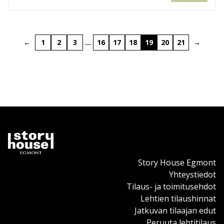
←
1
2
3
…
16
17
18
19
20
21
→
Story House Egmont
Yhteystiedot
Tilaus- ja toimitusehdot
Lehtien tilaushinnat
Jatkuvan tilaajan edut
Peruuta lehtitilaus