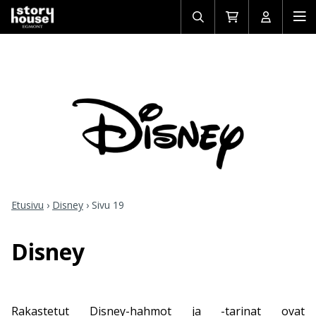
Avaa/sulje
Siirry
Avaa/sulj
Ava
haku
ostoskoriin
käyttäjän
mob
Etusivu
›
Disney
›
Sivu 19
Disney
Rakastetut Disney-hahmot ja -tarinat ovat