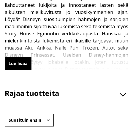
ilahduttaneet lukijoita ja innostaneet lasten sekä
aikuisten mielikuvitusta jo vuosikymmenien ajan.
Löydät Disneyn suosituimpien hahmojen ja sarjojen
maailmoihin sijoittuvaa lukemista sekä tekemistä myös
Story House Egmontin verkkokaupasta. Hauskaa ja
mielenkiintoista lukemista eri ikäisille tarjoavat muun
muassa Aku Ankka, Nalle Puh, Frozen, Autot sekä
Disneyn Prinsessat. Useiden Disney-hahmojen
joukosta löytyy jokaiselle jotakin, joten tutustu
Lue lisää
kirjoihin, sarjakuviin sekä Disney-teemaisiin puuha- ja
värityskirjoihin netissä.
Rajaa tuotteita
Walt Disney
Osasto
Vuonna 1901 syntynyt yhdysvaltalainen Walt Disney
Brändit
tuli jo elinaikanaan tunnetuksi hänen nimeään
Järjestä
kantavan Disney-yhtiön animaatioista ja
Ikäryhmät
sarjakuvahahmoista. Hänen vuonna 1923