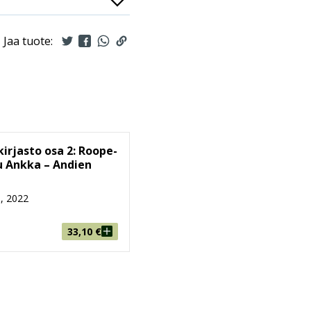
Jaa tuote:
kirjasto osa 2: Roope-
u Ankka – Andien
, 2022
33,10
€