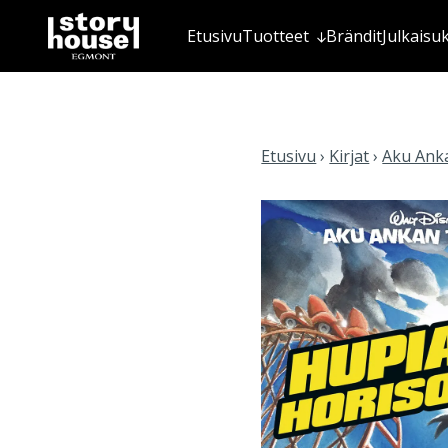
Etusivu
Tuotteet
Brändit
Julkaisu
Etusivu
›
Kirjat
›
Aku Anka