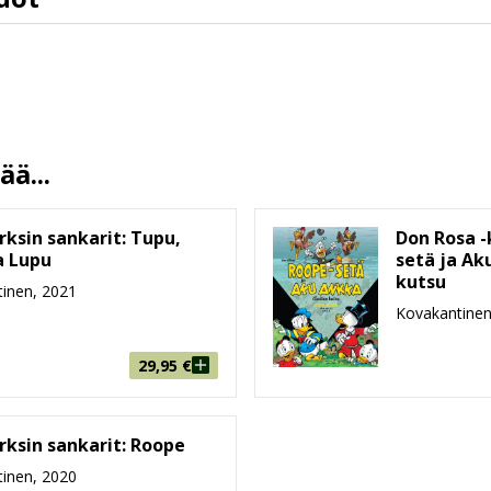
9789513248123
Walt Disney
Walt Disney
1.2.2021
10 %
ä...
256
125 mm * 188 mm * 18 mm
rksin sankarit: Tupu,
Don Rosa -
a Lupu
setä ja Ak
170g
kutsu
inen, 2021
6-8, 9-99
Kovakantinen
Sanoma Media Finland
29,95
€
rksin sankarit: Roope
inen, 2020