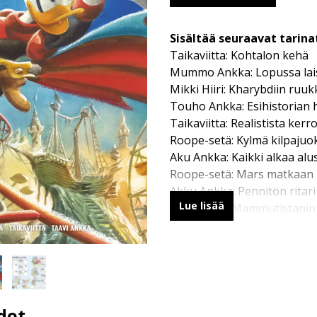
Sisältää seuraavat tarina
Taikaviitta: Kohtalon kehä
Mummo Ankka: Lopussa lai
Mikki Hiiri: Kharybdiin ruu
Touho Ankka: Esihistorian
Taikaviitta: Realistista kerr
Roope-setä: Kylmä kilpajuo
Aku Ankka: Kaikki alkaa alu
Roope-setä: Mars matkaan
Akku Ankka: Pennitön ritari
Lue lisää
Aku Ankka: Mammutistanin
Roope-setä: Mukava yllätys
dot