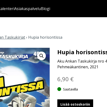
kalenteri
Asiakaspalvelu
Blogi
n Taskukirjat
›
Hupia horisontissa
Hupia horisontis
Aku Ankan Taskukirja nro 
Pehmeäkantinen, 2021
6,90
€
Saatavilla
Lisää ostoskoriin