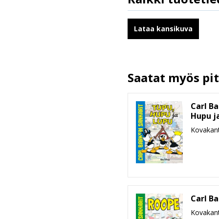
ISBN
Kirjoittajat
Lataa kansikuva
Kuvittajat
Ilmestymispäivä
ALV
Saatat myös pitä
Sivumäärä
Koko
Carl Ba
leveys x korkeus x paksuus
Hupu j
Paino
Kovakant
Ikäryhmä
Kustantaja
Carl Ba
Kovakant