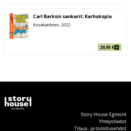
Carl Barksin sankarit: Karhukopla
Kovakantinen, 2022
29,95
€
Story House Egmont
Yhteystiedot
Tilaus- ja toimitusehdot