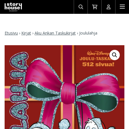
Avaa/sulje
Siirry
Avaa/sulj
Ava
haku
ostoskoriin
käyttäjän
mob
Etusivu
›
Kirjat
›
Aku Ankan Taskukirjat
›
Joululahja