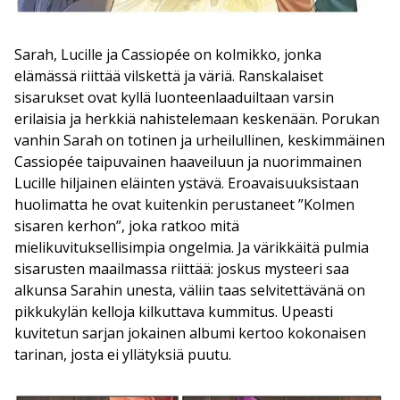
Sarah, Lucille ja Cassiopée on kolmikko, jonka
elämässä riittää vilskettä ja väriä. Ranskalaiset
sisarukset ovat kyllä luonteenlaaduiltaan varsin
erilaisia ja herkkiä nahistelemaan keskenään. Porukan
vanhin Sarah on totinen ja urheilullinen, keskimmäinen
Cassiopée taipuvainen haaveiluun ja nuorimmainen
Lucille hiljainen eläinten ystävä. Eroavaisuuksistaan
huolimatta he ovat kuitenkin perustaneet ”Kolmen
sisaren kerhon”, joka ratkoo mitä
mielikuvituksellisimpia ongelmia. Ja värikkäitä pulmia
sisarusten maailmassa riittää: joskus mysteeri saa
alkunsa Sarahin unesta, väliin taas selvitettävänä on
pikkukylän kelloja kilkuttava kummitus. Upeasti
kuvitetun sarjan jokainen albumi kertoo kokonaisen
tarinan, josta ei yllätyksiä puutu.