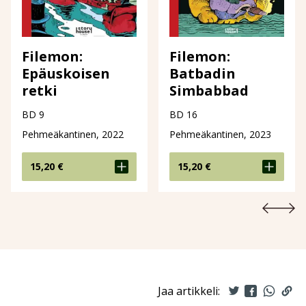
Filemon:
Filemon:
Epäuskoisen
Batbadin
retki
Simbabbad
BD 9
BD 16
Pehmeäkantinen, 2022
Pehmeäkantinen, 2023
15,20
€
15,20
€
Jaa artikkeli: