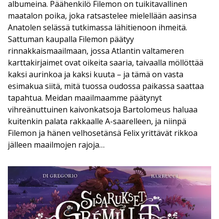
albumeina. Päähenkilö Filemon on tuikitavallinen
maatalon poika, joka ratsastelee mielellään aasinsa
Anatolen selässä tutkimassa lähitienoon ihmeitä.
Sattuman kaupalla Filemon päätyy
rinnakkaismaailmaan, jossa Atlantin valtameren
karttakirjaimet ovat oikeita saaria, taivaalla möllöttää
kaksi aurinkoa ja kaksi kuuta – ja tämä on vasta
esimakua siitä, mitä tuossa oudossa paikassa saattaa
tapahtua. Meidan maailmaamme päätynyt
vihreänuttuinen kaivonkatsoja Bartolomeus haluaa
kuitenkin palata rakkaalle A-saarelleen, ja niinpä
Filemon ja hänen velhosetänsä Felix yrittävät rikkoa
jälleen maailmojen rajoja…