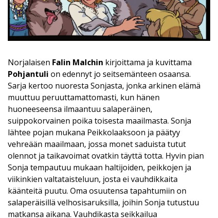
Norjalaisen
Falin Malchin
kirjoittama ja kuvittama
Pohjantuli
on edennyt jo seitsemänteen osaansa.
Sarja kertoo nuoresta Sonjasta, jonka arkinen elämä
muuttuu peruuttamattomasti, kun hänen
huoneeseensa ilmaantuu salaperäinen,
suippokorvainen poika toisesta maailmasta. Sonja
lähtee pojan mukana Peikkolaaksoon ja päätyy
vehreään maailmaan, jossa monet saduista tutut
olennot ja taikavoimat ovatkin täyttä totta. Hyvin pian
Sonja tempautuu mukaan haltijoiden, peikkojen ja
viikinkien valtataisteluun, josta ei vauhdikkaita
käänteitä puutu. Oma osuutensa tapahtumiin on
salaperäisillä velhosisaruksilla, joihin Sonja tutustuu
matkansa aikana. Vauhdikasta seikkailua