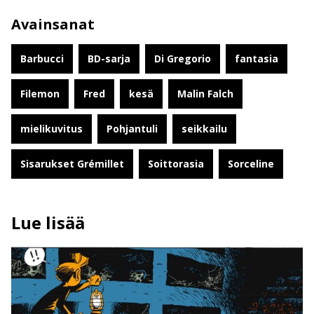
Avainsanat
Barbucci
BD-sarja
Di Gregorio
fantasia
Filemon
Fred
kesä
Malin Falch
mielikuvitus
Pohjantuli
seikkailu
Sisarukset Grémillet
Soittorasia
Sorceline
Lue lisää