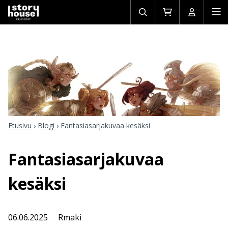
Avaa/sulje
Siirry
Avaa/sulj
Ava
haku
ostoskoriin
käyttäjän
mob
Etusivu
›
Blogi
›
Fantasiasarjakuvaa kesäksi
Fantasiasarjakuvaa
kesäksi
06.06.2025
Rmaki