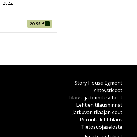
, 2022
20,95
€
Story House Egmont
Yhteystiedot
Tilaus- ja toimitusehdot
Lehtien tilaushinnat
Jatkuvan tilaajan edut
Peruuta lehtitilaus
Tietosuojaseloste
Evästeasetukset