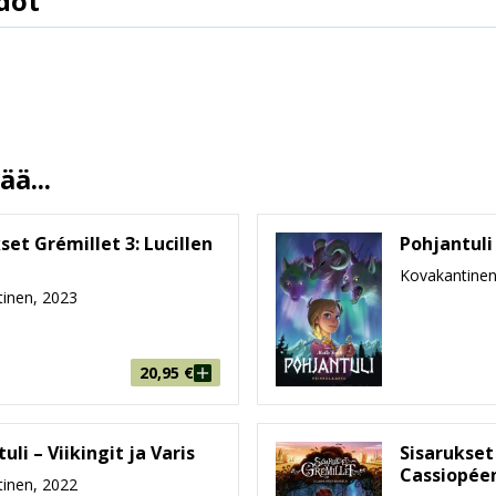
dot
9789523344198
Di Gregorio
Barbucci
Jouko Ruokosenmäki
16.2.2022
ä...
13.5 %
71
set Grémillet 3: Lucillen
Pohjantuli
221 mm * 292 mm * 10 mm
Kovakantinen
inen, 2023
482g
6-8, 9-99
20,95
€
uli – Viikingit ja Varis
Sisarukset
Cassiopéen
inen, 2022