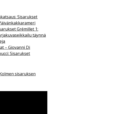
katsaus: Sisarukset
, Päivänkakkarameri
sarukset Grémillet 1:
arjakuvaseikkailu täynnä
eja
at – Giovanni Di
ucci: Sisarukset
Kolmen sisaruksen