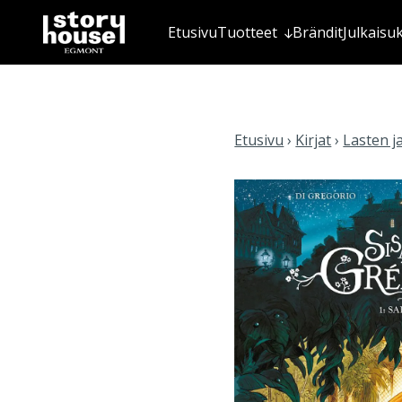
Etusivu
Tuotteet
Brändit
Julkaisu
Etusivu
›
Kirjat
›
Lasten j