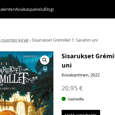
kalenteri
Asiakaspalvelu
Blogi
a nuorten kirjat
›
Sisarukset Grémillet 1: Sarahin uni
Sisarukset Grémil
uni
Kovakantinen, 2022
20,95
€
Saatavilla