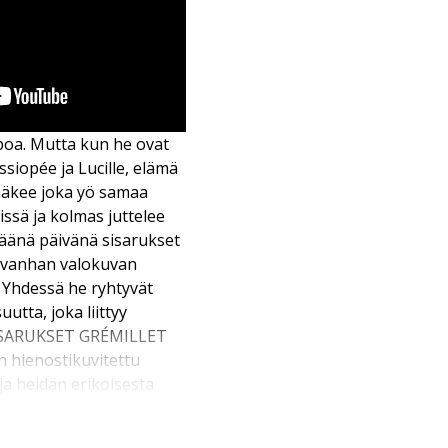
ppoa. Mutta kun he ovat
ssiopée ja Lucille, elämä
näkee joka yö samaa
issä ja kolmas juttelee
Eräänä päivänä sisarukset
a vanhan valokuvan
. Yhdessä he ryhtyvät
utta, joka liittyy
 SISARUKSET GRÉMILLET
n hienostikuvitettu
ja heidän erikoisesta