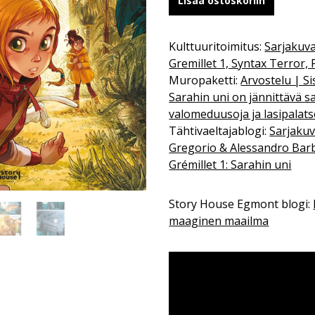
Lisää ostoskoriin
Kulttuuritoimitus:
Sarjakuva
Gremillet 1, Syntax Terror
Muropaketti:
Arvostelu | Si
Sarahin uni on jännittävä s
valomeduusoja ja lasipalats
Tähtivaeltajablogi:
Sarjakuv
Gregorio & Alessandro Barb
Grémillet 1: Sarahin uni
Story House Egmont blogi:
maaginen maailma