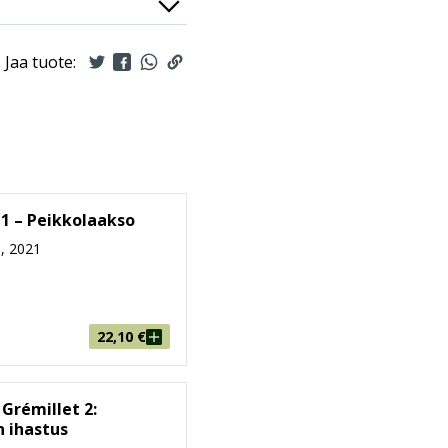
Jaa tuote:
 1 – Peikkolaakso
, 2021
22,10
€
 Grémillet 2:
 ihastus