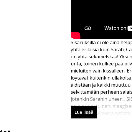
Sisaruksilla ei ole aina hel
yhtä erilaisia kuin Sarah, Ca
on yhtä sekamelskaa! Yksi 
unta, toinen kulkee pää pilv
mieluiten vain kissalleen. 
löytävät kuitenkin ullakolt
äidistään ja kaikki muuttuu
selvittämään perheen salaisu
jotenkin Sarahin uneen...
on ainutlaatuinen, maagise
Lue lisää
kertomus kolmesta tytöstä 
maailmastaan.