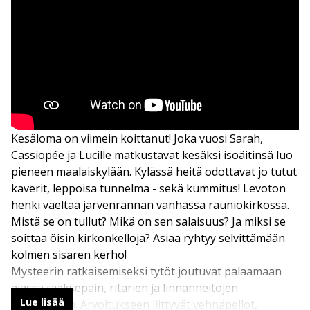
Kesäloma on viimein koittanut! Joka vuosi Sarah,
Cassiopée ja Lucille matkustavat kesäksi isoäitinsä luo
pieneen maalaiskylään. Kylässä heitä odottavat jo tutut
kaverit, leppoisa tunnelma - sekä kummitus! Levoton
henki vaeltaa järvenrannan vanhassa rauniokirkossa.
Mistä se on tullut? Mikä on sen salaisuus? Ja miksi se
soittaa öisin kirkonkelloja? Asiaa ryhtyy selvittämään
kolmen sisaren kerho!
Mysteerin ratkaisemiseksi tytöt joutuvat palaamaan
ajassa taaksepäin, ritarien ja linnanneitojen
Lue lisää
aikakauteen. Arvoitukseen liittyvät vehnäpellot,