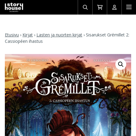
Avaa/sulje
Siirry
Avaa/sulj
Ava
haku
ostoskoriin
käyttäjän
mob
Etusivu
›
Kirjat
›
Lasten ja nuorten kirjat
›
Sisarukset Grémillet 2:
Cassiopéen ihastus