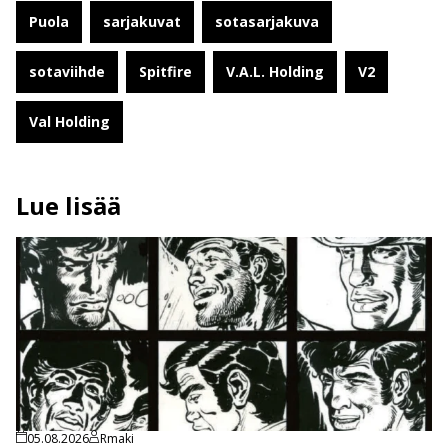
Puola
sarjakuvat
sotasarjakuva
sotaviihde
Spitfire
V.A.L. Holding
V2
Val Holding
Lue lisää
05.08.2026
Rmaki