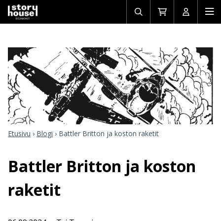
Avaa/sulje
Siirry
Avaa/sulj
Ava
haku
ostoskoriin
käyttäjän
mob
Etusivu
›
Blogi
›
Battler Britton ja koston raketit
Battler Britton ja koston
raketit