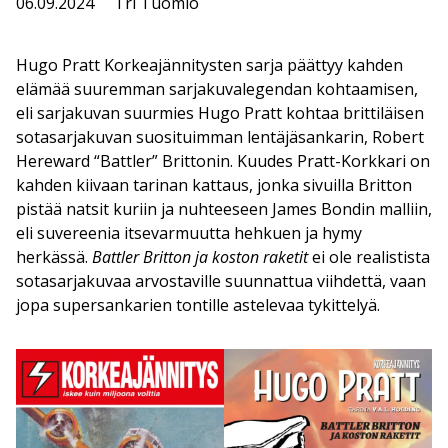
06.09.2024
Tri Tuomio
Hugo Pratt Korkeajännitysten sarja päättyy kahden
elämää suuremman sarjakuvalegendan kohtaamisen,
eli sarjakuvan suurmies Hugo Pratt kohtaa brittiläisen
sotasarjakuvan suosituimman lentäjäsankarin, Robert
Hereward “Battler” Brittonin. Kuudes Pratt-Korkkari on
kahden kiivaan tarinan kattaus, jonka sivuilla Britton
pistää natsit kuriin ja nuhteeseen James Bondin malliin,
eli suvereenia itsevarmuutta hehkuen ja hymy
herkässä.
Battler Britton ja koston raketit
ei ole realistista
sotasarjakuvaa arvostaville suunnattua viihdettä, vaan
jopa supersankarien tontille astelevaa tykittelyä.