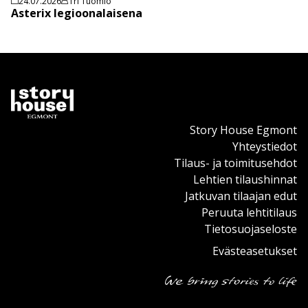
24.07.2026
Tri Tuomio
Asterix legioonalaisena
Story House Egmont
Yhteystiedot
Tilaus- ja toimitusehdot
Lehtien tilaushinnat
Jatkuvan tilaajan edut
Peruuta lehtitilaus
Tietosuojaseloste
Evästeasetukset