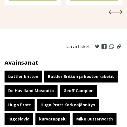
Jaa artikkeli:
Avainsanat
battler britton
Battler Britton ja koston raketit
De Havilland Mosquito
Geoff Campion
Hugo Pratt
Hugo Pratt Korkeajännitys
Jugoslavia
kurvatappelu
Mike Butterworth