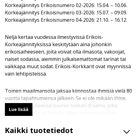
Korkeajännitys Erikoisnumero 02-2026: 15.04. – 10.06.
Korkeajännitys Erikoisnumero 03-2026: 15.07. – 09.09.
Korkeajännitys Erikoisnumero 04-2026: 21.10. – 16.12.
Neljä kertaa vuodessa ilmestyvissä Erikois-
Korkeajännityksissä keskitytään aina johonkin
erikoisaiheeseen, joita voivat olla ilmasota, vakoojat,
naiset sodassa, aiemmin julkaisemattomat tarinat tai
vaikkapa muut sodat. Erikois-Korkkarit ovat myynnissä
vain lehtipisteissä.
Toinen maailmansota jaksaa kiinnostaa ihmisiä vielä 80
vuotta tapahtumiensa jälkeen. Se ei ole mikään ihme,
sillä olihan kyseessä suuren luokan draama, joka
Lue lisää
kosketti tavalla tai toisella lähes koko maapallon
ihmisiä. Korkeajännitys on ilmestynyt
yhtäjaksoisesti 1950-luvulta lähtien, ja sota-aihe tuli
Kaikki tuotetiedot
voimalla mukaan vuosikymmenen vaihtuessa. Kyseessä