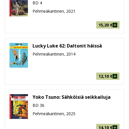
BD 4
Pehmeäkantinen, 2021
15,20
€
Lucky Luke 62: Daltonit häissä
Pehmeäkantinen, 2014
12,10
€
Yoko Tsuno: Sähköisiä seikkailuja
BD 36
Pehmeäkantinen, 2025
14,10
€