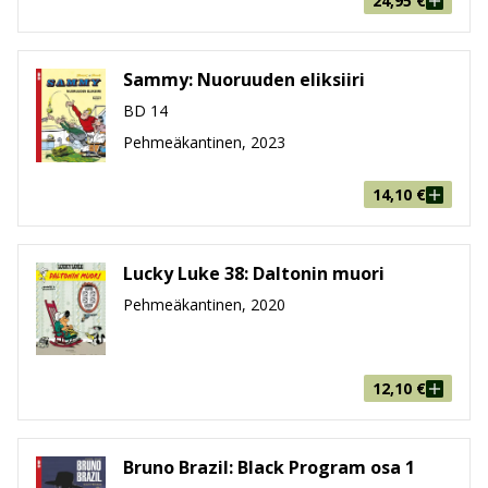
24,95
€
Sammy: Nuoruuden eliksiiri
BD 14
Pehmeäkantinen, 2023
14,10
€
Lucky Luke 38: Daltonin muori
Pehmeäkantinen, 2020
12,10
€
Bruno Brazil: Black Program osa 1