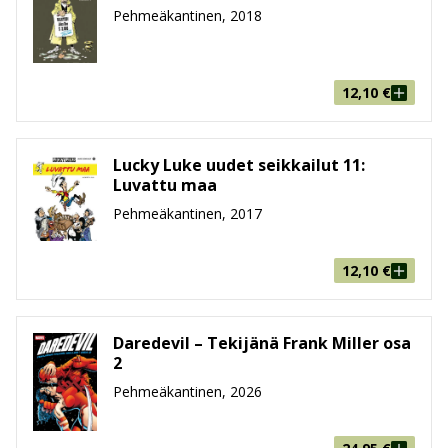
Pehmeäkantinen, 2018
12,10
€
Lucky Luke uudet seikkailut 11:
Luvattu maa
Pehmeäkantinen, 2017
12,10
€
Daredevil – Tekijänä Frank Miller osa
2
Pehmeäkantinen, 2026