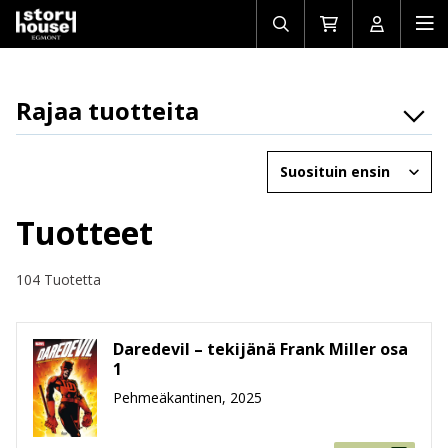
Avaa/sulje
Siirry
Avaa/sulj
Ava
haku
ostoskoriin
käyttäjän
mob
Rajaa tuotteita
Osasto
Järjestä
Brändit
Ikäryhmät
Tuotteet
Tuotemuoto
104 Tuotetta
Hinta
Daredevil – tekijänä Frank Miller osa
1
Pehmeäkantinen, 2025