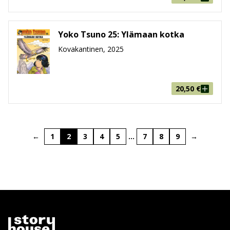
Yoko Tsuno 25: Ylämaan kotka
Kovakantinen, 2025
20,50
€
←
1
2
3
4
5
…
7
8
9
→