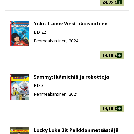
24,95
€
Yoko Tsuno: Viesti ikuisuuteen
BD 22
Pehmeäkantinen, 2024
14,10
€
Sammy: Ikämiehiä ja robotteja
BD 3
Pehmeäkantinen, 2021
14,10
€
Lucky Luke 39: Palkkionmetsästäjä