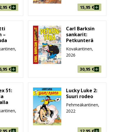
2,95
€
15,95
€
tti
Carl Barksin
m –
sankarit:
uda
Petkunterä
antinen,
Kovakantinen,
2026
6,95
€
30,95
€
ex 51:
Lucky Luke 2:
la
Suuri rodeo
alla
Pehmeäkantinen,
antinen,
2022
2,95
€
12,95
€