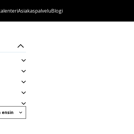
kalenteri
Asiakaspalvelu
Blogi