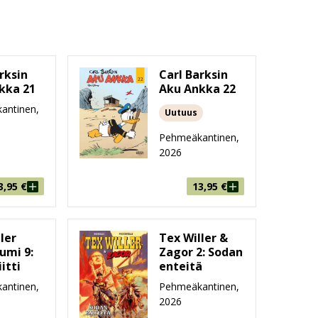
rksin
Carl Barksin
kka 21
Aku Ankka 22
antinen,
Uutuus
Pehmeäkantinen,
2026
3,95
€
13,95
€
ler
Tex Willer &
umi 9:
Zagor 2: Sodan
itti
enteitä
antinen,
Pehmeäkantinen,
2026