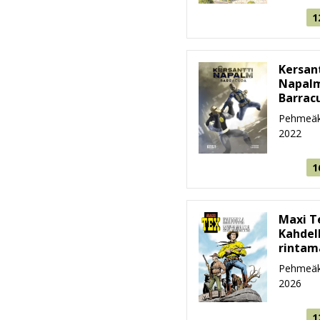
1
Kersan
Napal
Barrac
Pehmeäk
2022
1
Maxi T
Kahdel
rintam
Pehmeäk
2026
1