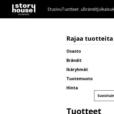
Etusivu
Tuotteet
Brändit
Julkaisu
Rajaa tuotteita
Osasto
Brändit
Ikäryhmät
Tuotemuoto
Hinta
Järjestä
Tuotteet