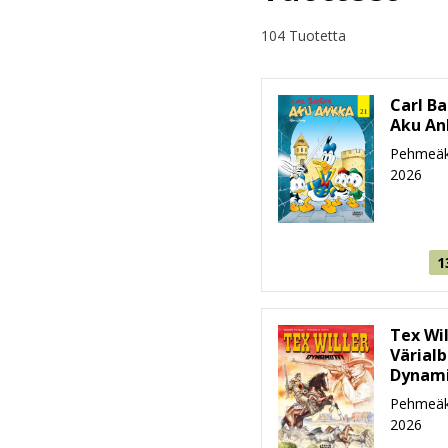
104 Tuotetta
Carl Ba
Aku An
Pehmeäk
2026
1
Tex Wil
Värialb
Dynami
Pehmeäk
2026