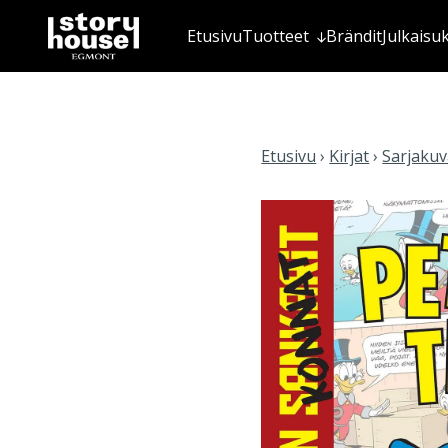
Etusivu
Tuotteet
Brändit
Julkaisu
Etusivu
›
Kirjat
›
Sarjakuva