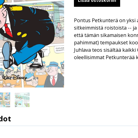
Lisää ostoskoriin
Pontus Petkunterä on yksi
sitkeimmistä roistoista -- j
että tämän sikamaisen kon
pahimmat) tempaukset koota
Juhlava teos sisältää kaikki
oleellisimmat Petkunterää kä
dot
9789523349056
Carl Barks