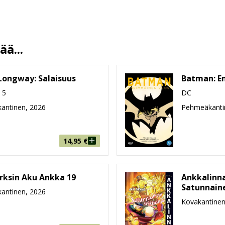
Carl Barks
Aku Ankan toimitus
27.5.2026
ä...
13.5 %
135
Longway: Salaisuus
Batman: E
217 mm * 288 mm * 22 mm
 5
DC
804g
antinen, 2026
Pehmeäkanti
6-8, 9-99
14,95
€
arksin Aku Ankka 19
Ankkalinna
Satunnaine
antinen, 2026
Kovakantinen