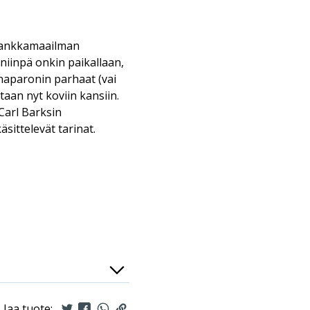
 ankkamaailman
a niinpä onkin paikallaan,
naparonin parhaat (vai
an nyt koviin kansiin.
 Carl Barksin
sittelevät tarinat.
Jaa tuote: