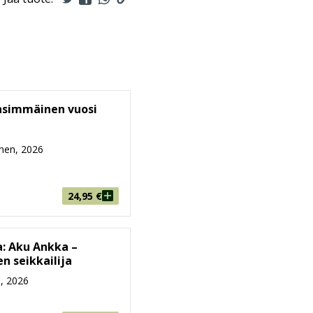
nsimmäinen vuosi
nen, 2026
24,95
€
: Aku Ankka –
n seikkailija
, 2026