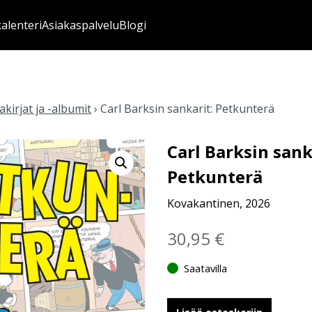
kalenteri
Asiakaspalvelu
Blogi
kirjat ja -albumit
›
Carl Barksin sankarit: Petkunterä
Carl Barksin sank
Petkunterä
Kovakantinen, 2026
30,95
€
Saatavilla