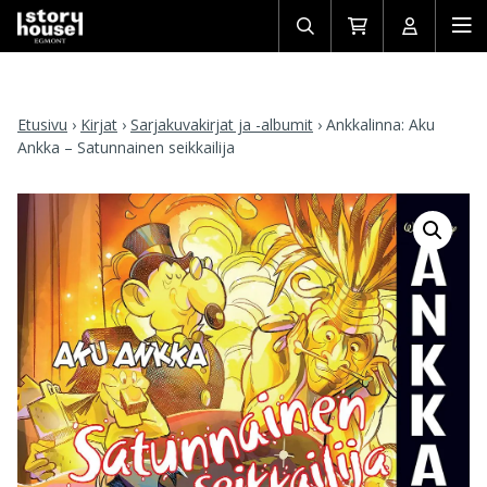
Avaa/sulje
Siirry
Avaa/sulj
Ava
haku
ostoskoriin
käyttäjän
mob
Etusivu
›
Kirjat
›
Sarjakuvakirjat ja -albumit
›
Ankkalinna: Aku
Ankka – Satunnainen seikkailija