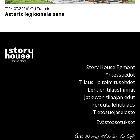
24.07.2026
Tri Tuomio
Asterix legioonalaisena
Story House Egmont
Yhteystiedot
Tilaus- ja toimitusehdot
Lehtien tilaushinnat
Jatkuvan tilaajan edut
Peruuta lehtitilaus
Tietosuojaseloste
Evästeasetukset