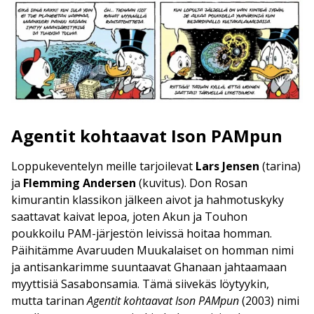
Agentit kohtaavat Ison PAMpun
Loppukeventelyn meille tarjoilevat
Lars Jensen
(tarina)
ja
Flemming Andersen
(kuvitus). Don Rosan
kimurantin klassikon jälkeen aivot ja hahmotuskyky
saattavat kaivat lepoa, joten Akun ja Touhon
poukkoilu PAM-järjestön leivissä hoitaa homman.
Päihitämme Avaruuden Muukalaiset on homman nimi
ja antisankarimme suuntaavat Ghanaan jahtaamaan
myyttisiä Sasabonsamia. Tämä siivekäs löytyykin,
mutta tarinan
Agentit kohtaavat Ison PAMpun
(2003) nimi