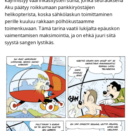
käynnistyy väärinkäsitysten suma, jonka seurauksena
Aku päätyy roikkumaan pankkiryöstäjien
helikopterista, koska sähkölaskun toimittaminen
perille kuuluu rakkaan pölhökustaamme
toimenkuvaan. Tämä tarina vaatii lukijalta epäuskon
vaimentamisen maksimointia, ja on ehkä juuri siitä
syystä sangen lystikäs.