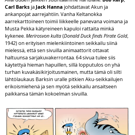
Carl Barks
ja
Jack Hanna
johdattavat Akun ja
ankanpojat aarrejahtiin. Vanha Keltanokka
aarrekarttoineen toimii liikkeelle panevana voimana ja
Musta Pekka kätyreineen kapuloi rattaita minkä
kykenee.
Merirosvon kulta
(
Donald Duck finds Pirate Gold
,
1942) on erityisen mielenkiintoinen seikkailu siinä
mielessä, että sen sivuilla animaattorit ottavat
haltuunsa sarjakuvakerrontaa. 64 sivua tulee siis
käytettyä hieman hapuillen, sillä lopputulos on yhä
turhan kuvakäsikirjoitusmainen, mutta tämä oli silti
lähtölaukaus Barksin uralle pitkien Aku-seikkailujen
erikoismiehenä ja sen myötä seikkailu ansaitseen
paikkansa tämän kokoelman sivuilla.