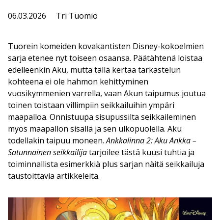
06.03.2026
Tri Tuomio
Tuorein komeiden kovakantisten Disney-kokoelmien
sarja etenee nyt toiseen osaansa. Päätähtenä loistaa
edelleenkin Aku, mutta tällä kertaa tarkastelun
kohteena ei ole hahmon kehittyminen
vuosikymmenien varrella, vaan Akun taipumus joutua
toinen toistaan villimpiin seikkailuihin ympäri
maapalloa. Onnistuupa sisupussilta seikkaileminen
myös maapallon sisällä ja sen ulkopuolella. Aku
todellakin taipuu moneen.
Ankkalinna 2: Aku Ankka –
Satunnainen seikkailija
tarjoilee tästä kuusi tuhtia ja
toiminnallista esimerkkiä plus sarjan näitä seikkailuja
taustoittavia artikkeleita.