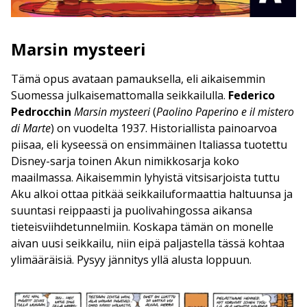
Marsin mysteeri
Tämä opus avataan pamauksella, eli aikaisemmin
Suomessa julkaisemattomalla seikkailulla.
Federico
Pedrocchin
Marsin mysteeri
(
Paolino Paperino e il mistero
di Marte
) on vuodelta 1937. Historiallista painoarvoa
piisaa, eli kyseessä on ensimmäinen Italiassa tuotettu
Disney-sarja toinen Akun nimikkosarja koko
maailmassa. Aikaisemmin lyhyistä vitsisarjoista tuttu
Aku alkoi ottaa pitkää seikkailuformaattia haltuunsa ja
suuntasi reippaasti ja puolivahingossa aikansa
tieteisviihdetunnelmiin. Koskapa tämän on monelle
aivan uusi seikkailu, niin eipä paljastella tässä kohtaa
ylimääräisiä. Pysyy jännitys yllä alusta loppuun.