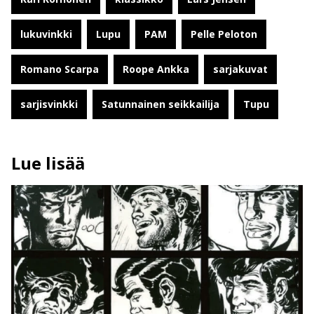
lukuvinkki
Lupu
PAM
Pelle Peloton
Romano Scarpa
Roope Ankka
sarjakuvat
sarjisvinkki
Satunnainen seikkailija
Tupu
Lue lisää