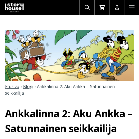
Avaa/sulje
Siirry
Avaa/sulj
Ava
haku
ostoskoriin
käyttäjän
mob
Etusivu
›
Blogi
›
Ankkalinna 2: Aku Ankka – Satunnainen
seikkailija
Ankkalinna 2: Aku Ankka –
Satunnainen seikkailija