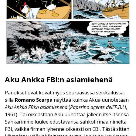
Aku Ankka FBI:n asiamiehenä
Panokset ovat kovat myös seuraavassa seikkailussa,
sillä
Romano Scarpa
näyttää kuinka Akua uunotetaan.
Aku Ankka FBI:n asiamiehenä
(
Paperino agente dell’F.B.I.!
,
1961). Tai oikeastaan Aku uunottaa jälleen itse itsensä.
Sankarimme luulee edustavansa sähköfirmaa nimeltä
FBI, vaikka firman lyhenne oikeasti on EBI. Tästä sitten