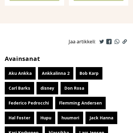
Jaa artikkeli:
Avainsanat
Aku Ankka
Ankkalinna 2
Bob Karp
Carl Barks
disney
Don Rosa
Federico Pedrocchi
Flemming Andersen
Hal Foster
Hupu
huumori
Jack Hanna
Kari Korhonen
klassikko
Lars Jensen