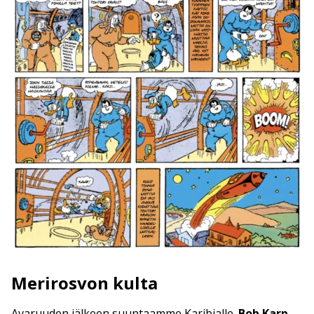
Merirosvon kulta
Avaruuden jälkeen suuntaamme Karibialle.
Bob Karp
,