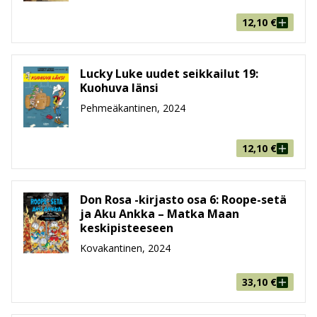
12,10
€
Lucky Luke uudet seikkailut 19:
Kuohuva länsi
Pehmeäkantinen, 2024
12,10
€
Don Rosa -kirjasto osa 6: Roope-setä
ja Aku Ankka – Matka Maan
keskipisteeseen
Kovakantinen, 2024
33,10
€