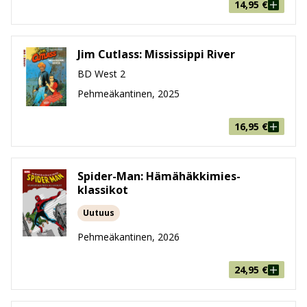
14,95
€
Jim Cutlass: Mississippi River
BD West 2
Pehmeäkantinen, 2025
16,95
€
Spider-Man: Hämähäkkimies-
klassikot
Uutuus
Pehmeäkantinen, 2026
24,95
€