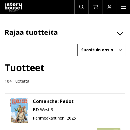
Avaa/sulje
Siirry
Avaa/sulj
Ava
haku
ostoskoriin
käyttäjän
mob
Rajaa tuotteita
Osasto
Järjestä
Brändit
Ikäryhmät
Tuotteet
Tuotemuoto
104 Tuotetta
Hinta
Comanche: Pedot
BD West 3
Pehmeäkantinen, 2025