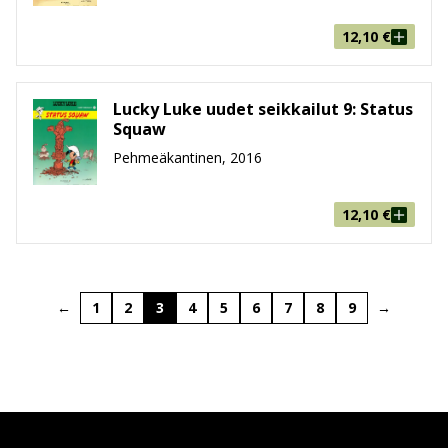
12,10
€
Lucky Luke uudet seikkailut 9: Status
Squaw
Pehmeäkantinen, 2016
12,10
€
←
1
2
3
4
5
6
7
8
9
→