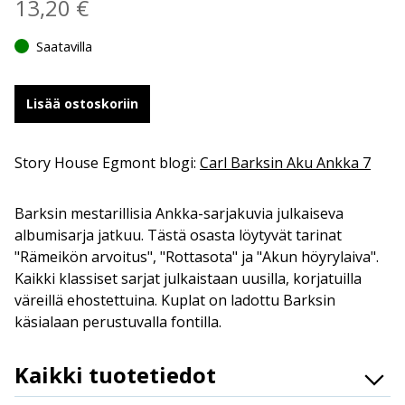
13,20
€
Saatavilla
Lisää ostoskoriin
Story House Egmont blogi:
Carl Barksin Aku Ankka 7
Barksin mestarillisia Ankka-sarjakuvia julkaiseva
albumisarja jatkuu. Tästä osasta löytyvät tarinat
"Rämeikön arvoitus", "Rottasota" ja "Akun höyrylaiva".
Kaikki klassiset sarjat julkaistaan uusilla, korjatuilla
väreillä ehostettuina. Kuplat on ladottu Barksin
käsialaan perustuvalla fontilla.
Kaikki tuotetiedot
ISBN
9789523346307