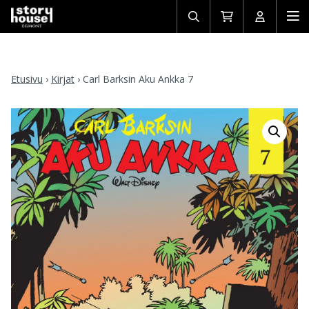
Avaa/sulje
Siirry
Avaa/sulj
Ava
haku
ostoskoriin
käyttäjän
mob
Etusivu
›
Kirjat
›
Carl Barksin Aku Ankka 7