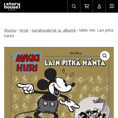
Avaa/sulje
Siirry
Avaa/sulj
Ava
haku
ostoskoriin
käyttäjän
mob
Etusivu
›
Kirjat
›
Sarjakuvakirjat ja -albumit
›
Mikki Hiiri: Lain pitkä
häntä