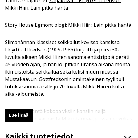
Tähtivaeltajablogi:
Sarjakuvat – Floyd Gottfredson:
Mikki Hiiri: Lain pitkä häntä
Story House Egmont blogi:
Mikki Hiiri: Lain pitkä häntä
Siimahännän klassiset seikkailut kovissa kansissa!
Floyd Gottfredson (1905-1986) kirjoitti ja piirsi 30-
luvulta alkaen Mikki Hiiren sanomalehtistrippiä peräti
45 vuoden ajan, ja hän loi pitkän uransa aikana monta
ikimuistoista seikkailua sekä keksi muun muassa
Mustakaavun. Gottfredsonin omintakeinen tyyli tuli
tutuksi suomalaisille jo 70-luvulla Mikki Hiiren kulta-
aika -albumeista.
Lain pitkä häntä kokoaa yksiin kansiin neljä
Lue lisää
Gottfredsonin varhaista Mikki-tarinaa, joissa neuvokas
hiiri matkustaa Autiolaaksoon, käy sotaa Katin kanssa
ja seilaa autiosaarelle. Sarjat julkaistaan
Kaikki tuotetiedot