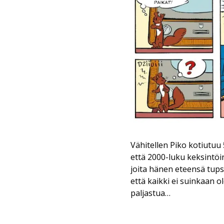
Vähitellen Piko kotiutu
että 2000-luku keksintöin
joita hänen eteensä tups
että kaikki ei suinkaan o
paljastua…