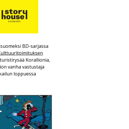
n suomeksi BD-sarjassa
Kulttuuritoimituksen
ristirysää Korallionia,
sion vanha vastustaja
kkailun loppuessa