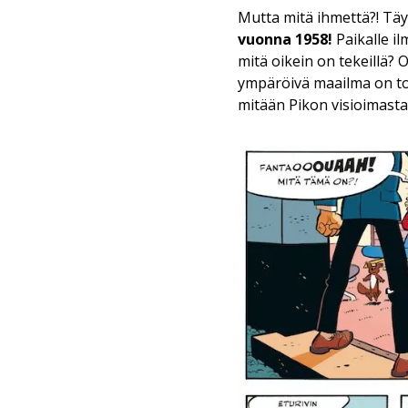
Mutta mitä ihmettä?! Tä
vuonna 1958!
Paikalle i
mitä oikein on tekeillä?
ympäröivä maailma on to
mitään Pikon visioimasta