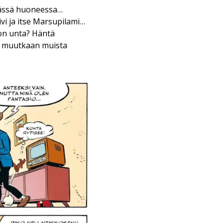
meässä huoneessa…
vi ja itse Marsupilami…
kon unta? Häntä
ai muutkaan muista