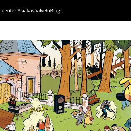
kalenteri
Asiakaspalvelu
Blogi