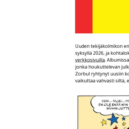
Uuden tekijäkolmikon 
syksyllä 2026, ja kohtalo
verkkosivuilla
. Albumiss
jonka houkuttelevan julk
Zorbul ryhtynyt uusiin k
vaikuttaa vahvasti siltä,