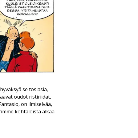
yväksyä se tosiasia,
avat oudot ristiriidat,
antasio, on ilmiselvää,
karimme kohtaloista alkaa