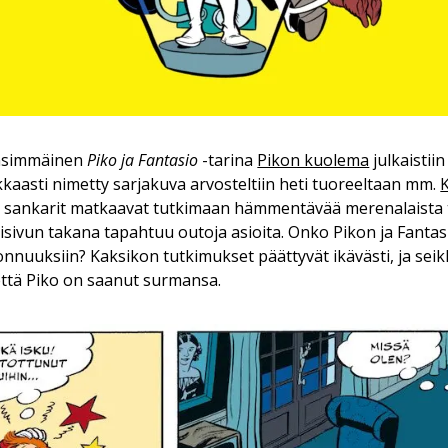
ensimmäinen
Piko ja Fantasio
-tarina
Pikon kuolema
julkaistii
kkaasti nimetty sarjakuva arvosteltiin heti tuoreeltaan mm.
a sankarit matkaavat tutkimaan hämmentävää merenalaista tu
isivun takana tapahtuu outoja asioita. Onko Pikon ja Fanta
onnuuksiin? Kaksikon tutkimukset päättyvät ikävästi, ja sei
 että Piko on saanut surmansa.