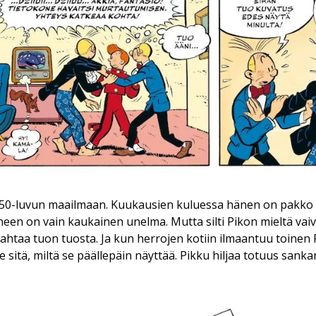
u 50-luvun maailmaan. Kuukausien kuluessa hänen on pakko h
een on vain kaukainen unelma. Mutta silti Pikon mieltä vaiva
ahtaa tuon tuosta. Ja kun herrojen kotiin ilmaantuu toinen F
le sitä, miltä se päällepäin näyttää. Pikku hiljaa totuus san