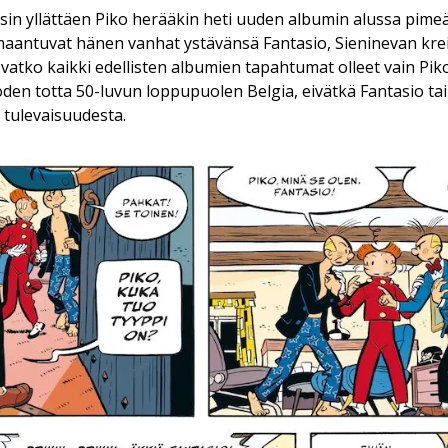
ysin yllättäen Piko herääkin heti uuden albumin alussa pi
lmaantuvat hänen vanhat ystävänsä Fantasio, Sieninevan krei
 Ovatko kaikki edellisten albumien tapahtumat olleet vain Pi
den totta 50-luvun loppupuolen Belgia, eivätkä Fantasio t
 tulevaisuudesta.