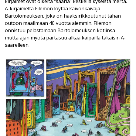
kirjaimet ovat oikeita “saaria” keskellä kyseistä merta.
A-kirjaimelta Filemon löytää kaivonkaivaja
Bartolomeuksen, joka on haaksirikkoutunut tähän
outoon maailmaan 40 vuotta aiemmin. Filemon
onnistuu pelastamaan Bartolomeuksen kotiinsa –
mutta ajan myötä partasuu alkaa kaipailla takaisin A-
saarelleen.