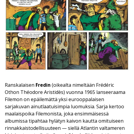
Ranskalaisen
Fredin
(oikealta nimeltään Frédéric
Othon Théodore Aristidès) vuonna 1965 lanseeraama
Filemon on epäilemättä yksi eurooppalaisen
sarjakuvan ainutlaatuisimpia luomuksia. Sarja kertoo
maalaispoika Filemonista, joka ensimmäisessä
albumissa tipahtaa hylätyn kaivon kautta omituiseen
rinnakkaistodellisuuteen — siellä Atlantin valtameren