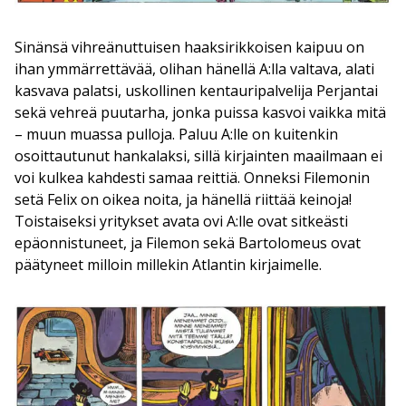
Sinänsä vihreänuttuisen haaksirikkoisen kaipuu on
ihan ymmärrettävää, olihan hänellä A:lla valtava, alati
kasvava palatsi, uskollinen kentauripalvelija Perjantai
sekä vehreä puutarha, jonka puissa kasvoi vaikka mitä
– muun muassa pulloja. Paluu A:lle on kuitenkin
osoittautunut hankalaksi, sillä kirjainten maailmaan ei
voi kulkea kahdesti samaa reittiä. Onneksi Filemonin
setä Felix on oikea noita, ja hänellä riittää keinoja!
Toistaiseksi yritykset avata ovi A:lle ovat sitkeästi
epäonnistuneet, ja Filemon sekä Bartolomeus ovat
päätyneet milloin millekin Atlantin kirjaimelle.