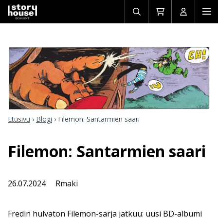
Avaa/sulje
Siirry
Avaa/sulj
Ava
haku
ostoskoriin
käyttäjän
mob
Etusivu
›
Blogi
›
Filemon: Santarmien saari
Filemon: Santarmien saari
26.07.2024
Rmaki
Fredin hulvaton Filemon-sarja jatkuu: uusi BD-albumi