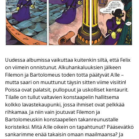
Uudessa albumissa vaikuttaa kuitenkin siltä, että Felix
on viimein onnistunut. Alkuhankaluuksien jälkeen
Filemon ja Bartolomeus toden totta päätyvät A:lle –
mutta saari on muuttunut täysin sitten viime visiitin!
Poissa ovat palatsit, pullopuut ja uskolliset kentaurit.
Tilalle on tullut valtavien konstaapelin hallitsema
kolkko lavastekaupunki, jossa ihmiset ovat pelkkää
rihkamaa. Ja niin vain joutuvat Filemon ja
Bartolomeuskin konstaapelien takanreunustalle
koristeiksi. Mitä A:lle oikein on tapahtunut? Pääsevätkö
sankarimme enää takaisin omaan maailmaansa? Ja