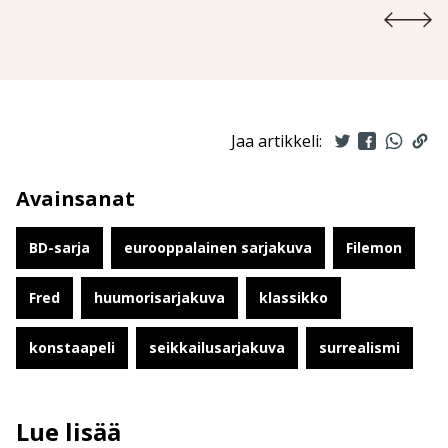
Jaa artikkeli:
Avainsanat
BD-sarja
eurooppalainen sarjakuva
Filemon
Fred
huumorisarjakuva
klassikko
konstaapeli
seikkailusarjakuva
surrealismi
Lue lisää