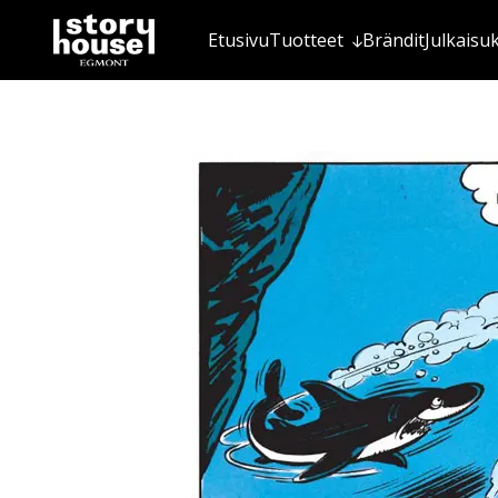
Etusivu
Tuotteet
Brändit
Julkaisu