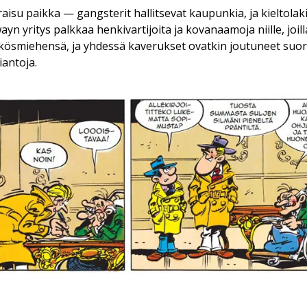
raisu paikka — gangsterit hallitsevat kaupunkia, ja kieltola
ayn yritys palkkaa henkivartijoita ja kovanaamoja niille, joill
ösmiehensä, ja yhdessä kaverukset ovatkin joutuneet suor
antoja.