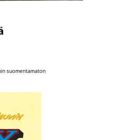
ä
emmin suomentamaton