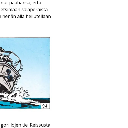
aanut päähänsä, että
 etsimään salaperäistä
 nenän alla heilutellaan
gorillojen tie. Reissusta