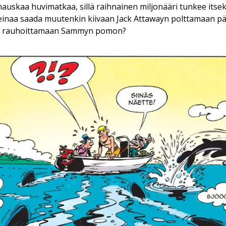
hauskaa huvimatkaa, sillä raihnainen miljonääri tunkee it
einaa saada muutenkin kiivaan Jack Attawayn polttamaan pä
sta rauhoittamaan Sammyn pomon?