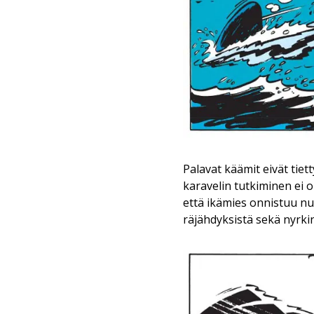
Palavat käämit eivät tie
karavelin tutkiminen ei o
että ikämies onnistuu nu
räjähdyksistä sekä nyrkin