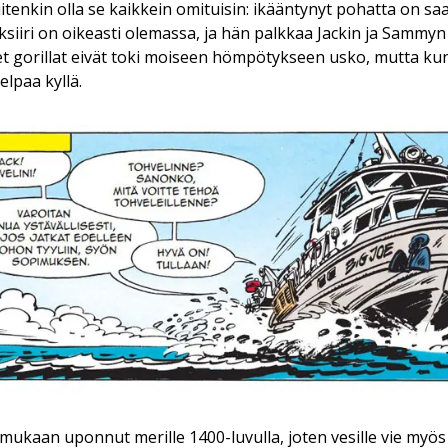
itenkin olla se kaikkein omituisin: ikääntynyt pohatta on s
siiri on oikeasti olemassa, ja hän palkkaa Jackin ja Sammyn
t gorillat eivät toki moiseen hömpötykseen usko, mutta kun
elpaa kyllä.
 mukaan uponnut merille 1400-luvulla, joten vesille vie myös 