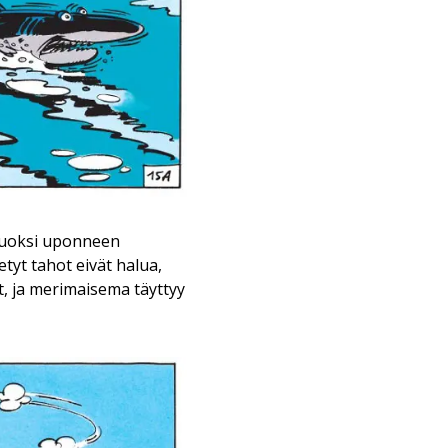
 vuoksi uponneen
etyt tahot eivät halua,
t, ja merimaisema täyttyy