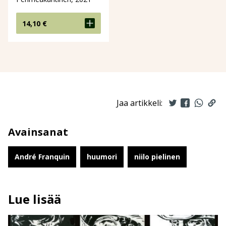
14,10
€
Jaa artikkeli:
Avainsanat
André Franquin
huumori
niilo pielinen
Lue lisää