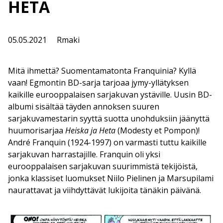
HETA
05.05.2021
Rmaki
Mitä ihmettä? Suomentamatonta Franquinia? Kyllä
vaan! Egmontin BD-sarja tarjoaa jymy-yllätyksen
kaikille eurooppalaisen sarjakuvan ystäville. Uusin BD-
albumi sisältää täyden annoksen suuren
sarjakuvamestarin syyttä suotta unohduksiin jäänyttä
huumorisarjaa
Heiska ja Heta
(Modesty et Pompon)!
André Franquin (1924-1997) on varmasti tuttu kaikille
sarjakuvan harrastajille. Franquin oli yksi
eurooppalaisen sarjakuvan suurimmistä tekijöistä,
jonka klassiset luomukset Niilo Pielinen ja Marsupilami
naurattavat ja viihdyttävät lukijoita tänäkin päivänä.