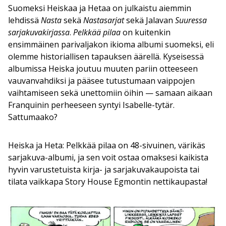
Suomeksi Heiskaa ja Hetaa on julkaistu aiemmin
lehdissä
Nasta
sekä
Nastasarjat
sekä Jalavan
Suuressa
sarjakuvakirjassa
.
Pelkkää pilaa
on kuitenkin
ensimmäinen parivaljakon ikioma albumi suomeksi, eli
olemme historiallisen tapauksen äärellä. Kyseisessä
albumissa Heiska joutuu muuten pariin otteeseen
vauvanvahdiksi ja pääsee tutustumaan vaippojen
vaihtamiseen sekä unettomiin öihin — samaan aikaan
Franquinin perheeseen syntyi Isabelle-tytär.
Sattumaako?
Heiska ja Heta: Pelkkää pilaa on 48-sivuinen, värikäs
sarjakuva-albumi, ja sen voit ostaa omaksesi kaikista
hyvin varustetuista kirja- ja sarjakuvakaupoista tai
tilata vaikkapa Story House Egmontin nettikaupasta!