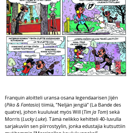
Franquin aloitteli uransa osana legendaarisen Jijén
(
Piko & Fantasio
) tiimiä, ”Neljän jengiä” (La Bande des
quatre), johon kuuluivat myös Will (
Tim ja Tom
) sekä
Morris (
Lucky Luke
). Tämä nelikko kehitteli 40-luvulla
sarjakuviin sen piirrostyylin, jonka edustajia kutsuttiin