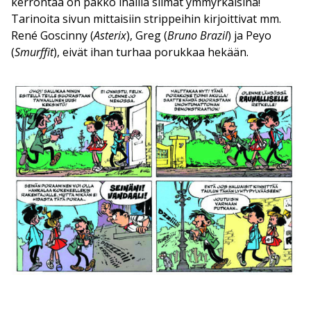
kerrontaa on pakko ihailla silmät ymmyrkäisinä!
Tarinoita sivun mittaisiin strippeihin kirjoittivat mm.
René Goscinny (
Asterix
), Greg (
Bruno Brazil
) ja Peyo
(
Smurffit
), eivät ihan turhaa porukkaa hekään.