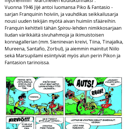
myöhemmin ”Marcinellen koulukunnaksi”.
Vuonna 1946 Jijé antoi luomansa Piko & Fantasio -
sarjan Franquinin hoiviin, ja vauhdikas seikkailusarja
nousi uuden tekijän myötä aivan huimiin sfääreihin.
Franquin kehitteli tähän
Spirou
-lehden nimikkosarjaan
liudan värikkäitä sivuhahmoja ja ikimuistoisen
konnagallerian (mm. Sieninevan kreivi, Tiina, Tinajalka,
Mureena, Santafio, Zorbul), ja aiemmin mainitut Niilo
sekä Marsupilami esiintyivät myös alun perin Pikon ja
Fantasion tarinoissa.