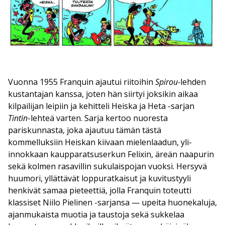
Vuonna 1955 Franquin ajautui riitoihin
Spirou-
lehden
kustantajan kanssa, joten hän siirtyi joksikin aikaa
kilpailijan leipiin ja kehitteli Heiska ja Heta -sarjan
Tintin
-lehteä varten. Sarja kertoo nuoresta
pariskunnasta, joka ajautuu tämän tästä
kommelluksiin Heiskan kiivaan mielenlaadun, yli-
innokkaan kaupparatsuserkun Felixin, äreän naapurin
sekä kolmen rasavillin sukulaispojan vuoksi. Hersyvä
huumori, yllättävät loppuratkaisut ja kuvitustyyli
henkivät samaa pieteettiä, jolla Franquin toteutti
klassiset Niilo Pielinen -sarjansa — upeita huonekaluja,
ajanmukaista muotia ja taustoja sekä sukkelaa