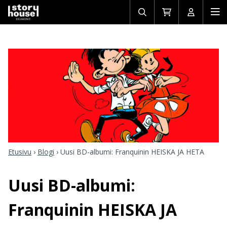
Avaa/sulje
Siirry
Avaa/sulj
Ava
haku
ostoskoriin
käyttäjän
mob
Etusivu
›
Blogi
›
Uusi BD-albumi: Franquinin HEISKA JA HETA
Uusi BD-albumi:
Franquinin HEISKA JA