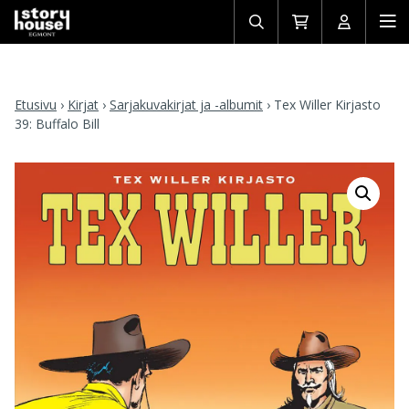
Avaa/sulje
Siirry
Avaa/sulj
Ava
haku
ostoskoriin
käyttäjän
mob
Etusivu
›
Kirjat
›
Sarjakuvakirjat ja -albumit
›
Tex Willer Kirjasto
39: Buffalo Bill